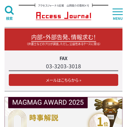
アクセスジャーナル記者 山岡俊介の取材メモ
検索
MENU
内部・外部告発、情報求む！
（弁護士などのプロが調査。ただし、公益性あるケースに限る）
FAX
03-3203-3018
メールはこちらから »