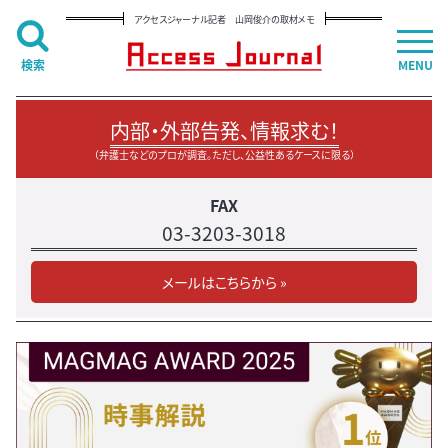
アクセスジャーナル記者 山岡俊介の取材メモ
検索
MENU
内部・外部告発、情報求む！
（弁護士などのプロが調査。ただし、公益性あるケースに限る）
FAX
03-3203-3018
メールはこちらから »