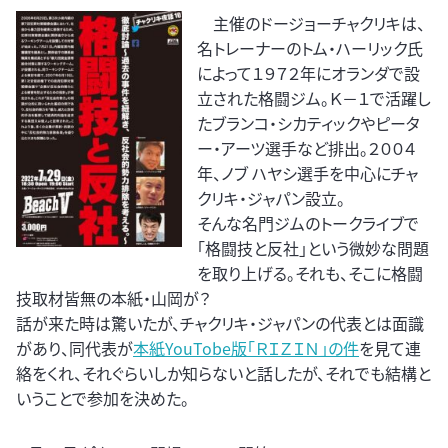
主催のドージョーチャクリキは、
名トレーナーのトム・ハーリック氏
によって１９７２年にオランダで設
立された格闘ジム。Ｋ－１で活躍し
たブランコ・シカティックやピータ
ー・アーツ選手など排出。２００４
年、ノブ ハヤシ選手を中心にチャ
クリキ・ジャパン設立。
そんな名門ジムのトークライブで
「格闘技と反社」という微妙な問題
を取り上げる。それも、そこに格闘
技取材皆無の本紙・山岡が？
話が来た時は驚いたが、チャクリキ・ジャパンの代表とは面識
があり、同代表が
本紙YouTobe版「ＲＩＺＩＮ」の件
を見て連
絡をくれ、それぐらいしか知らないと話したが、それでも結構と
いうことで参加を決めた。