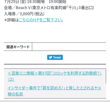
７月29日（金）18:30開場 19:00開始
会場／Beach V（東京メトロ有楽町線「千川」３番出口）
入場券／3,000円（税込）
＊詳細は
こちらのＨＰをご覧下さい
。
関連キーワード
＜芸能ミニ情報＞第97回「コロッケを利用する詐欺師？」
（２）
インサイダー事件で「罪を認めろ！」と脅したとされるヤメ
検の名前