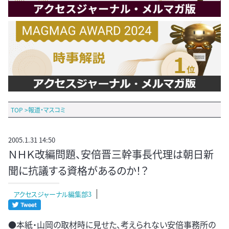
TOP
>
報道・マスコミ
2005.1.31 14:50
ＮＨＫ改編問題、安倍晋三幹事長代理は朝日新
聞に抗議する資格があるのか！？
アクセスジャーナル編集部3
●本紙・山岡の取材時に見せた、考えられない安倍事務所の