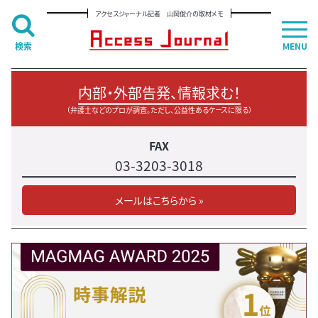
アクセスジャーナル記者 山岡俊介の取材メモ
検索
MENU
内部・外部告発、情報求む！
（弁護士などのプロが調査。ただし、公益性あるケースに限る）
FAX
03-3203-3018
メールはこちらから »