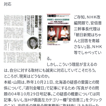
対応
ご存知、ＮＨＫ改
編問題で、安倍晋
三幹事長代理は
「朝日新聞はちゃ
んと回答を寄越
さない」旨、ＮＨＫ
等でしゃべってい
る。
しかし、こういう理屈が言えるの
は、自分に対する取材にも誠実に対応していてこそだろう。
ところが、現実はどうなのか。
本紙・山岡は、昨年１０月２１日、北海道の疑惑の霊園との関
係について、『週刊金曜日』で記事にするため（写真がその問
題の０４年１０月２９日号記事。この疑惑の概要については同
記事、ないし当ＨＰ画面左カテゴリー欄「安倍晋三」をクリック
のこと）、安倍氏の議員会館事務所に取材申し込みを行った。