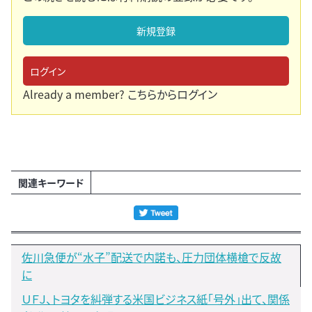
新規登録
ログイン
Already a member?
こちらからログイン
関連キーワード
佐川急便が“水子”配送で内諾も、圧力団体横槍で反故
に
ＵＦＪ、トヨタを糾弾する米国ビジネス紙「号外」出て、関係