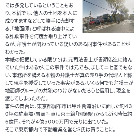
では多発しているということもあ
り、本紙でも、他人の土地を本人に
成りすますなどして勝手に売却す
る、「地面師」と呼ばれる連中によ
る詐欺事件を何度か取り上げてい
るが、弁護士が関わっている疑いのある同事件があることが
わかった。
本紙の把握している限りでは、元司法書士が書類偽造に絡ん
でいた件はあるが、この事件では元でも、ましてニセ者でもな
い、事務所を構える本物の弁護士が真の売り手の代理人と称
して現金を授受していった事実がある。いくら何でも弁護士が
地面師グループの共犯のわけがないだろうと信用し、現金を
渡してしまったのだ。
事件の舞台は、東京都調布市は甲州街道沿いに面した約４３
０坪の駐車場（冒頭写真）。京王線「国領駅」からも近く時価約
６億円。それが４億５０００万円で売りに出ていた。
そこで東京都内で不動産業を営むＳ氏は買うことに。