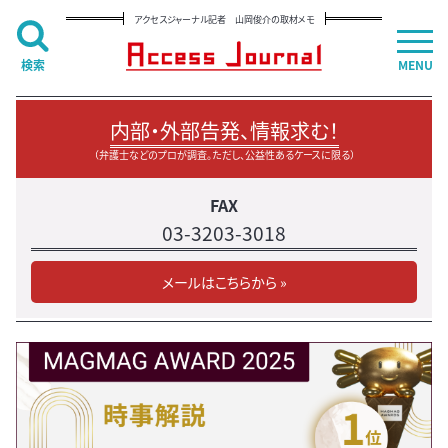
アクセスジャーナル記者 山岡俊介の取材メモ
検索
MENU
内部・外部告発、情報求む！
（弁護士などのプロが調査。ただし、公益性あるケースに限る）
FAX
03-3203-3018
メールはこちらから »