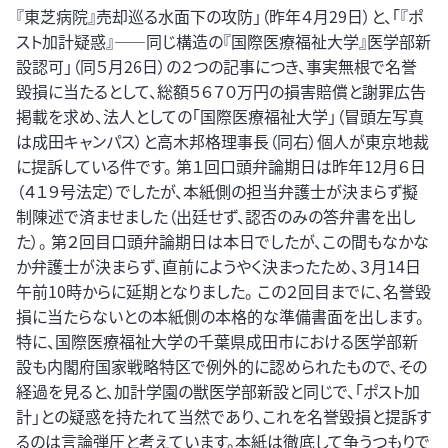
『東芝病院』売却巡る水面下の攻防」（昨年４月29日）と、「『ポ
スト加計疑惑』――同じ構造の『国際医療福祉大学』医学部新
設認可」（同５月26日）の２つの記事につき、事実無根で名誉
毀損に当たるとして、総額５６７０万円の損害賠償と謝罪広告
掲載を求め、法人としての「国際医療福祉大学」（冒頭左写真
は成田キャンパス）と高木邦格理事長（同右）個人が東京地裁
に提訴している件です。 第１回口頭弁論期日は昨年12月６日
（４１９号法定）でしたが、本紙側の担当弁護士が決まらず擬
制陳述で済ませました（出廷せず、認否のみの答弁書を出し
た）。 第２回目口頭弁論期日は本日でしたが、この間もなかな
か弁護士が決まらず、直前にようやく決まったため、３月14日
午前10時からに延期となりました。 この２回目までに、名誉毀
損に当たらないとの本紙側の本格的な準備書面を出します。
特に、国際医療福祉大学の千葉県成田市における医学部新
設も内閣府国家戦略特区で例外的に認められたもので、その
経過を見ると、加計学園の獣医学部新設と同じで、「ポスト加
計」との疑惑を持たれて当然であり、これを名誉毀損と提訴す
るのは言論弾圧と考えています。本紙は徹底して争うつもりで