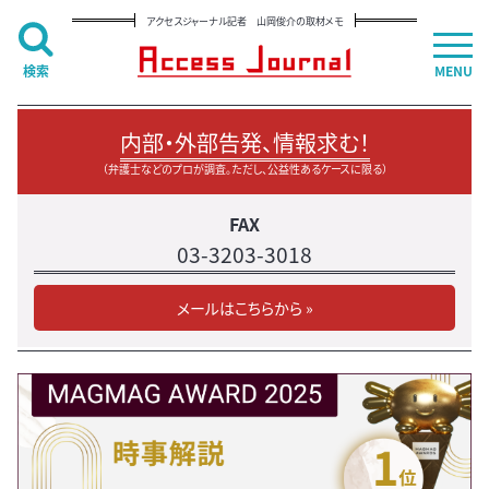
アクセスジャーナル記者 山岡俊介の取材メモ
検索
MENU
内部・外部告発、情報求む！
（弁護士などのプロが調査。ただし、公益性あるケースに限る）
FAX
03-3203-3018
メールはこちらから »