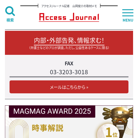
アクセスジャーナル記者 山岡俊介の取材メモ
検索
MENU
内部・外部告発、情報求む！
（弁護士などのプロが調査。ただし、公益性あるケースに限る）
FAX
03-3203-3018
メールはこちらから »