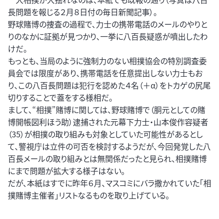
長問題を報じる２月８日付の毎日新聞記事）。
野球賭博の捜査の過程で、力士の携帯電話のメールのやりと
りのなかに証拠が見つかり、一挙に八百長疑惑が噴出したわ
けだ。
もっとも、当局のように強制力のない相撲協会の特別調査委
員会では限度があり、携帯電話を任意提出しない力士もお
り、この八百長問題は犯行を認めた４名（＋α）をトカゲの尻尾
切りすることで蓋をする様相だ。
まして、“相撲”賭博に関しては、野球賭博で（胴元としての賭
博開帳図利ほう助）逮捕された元幕下力士・山本俊作容疑者
（35）が相撲の取り組みも対象としていた可能性があるとし
て、警視庁は立件の可否を検討するようだが、今回発覚した八
百長メールの取り組みとは無関係だったと見られ、相撲賭博
にまで問題が拡大する様子はない。
だが、本紙はすでに昨年６月、マスコミにバラ撒かれていた「相
撲賭博主催者」リストなるものを取り上げている。