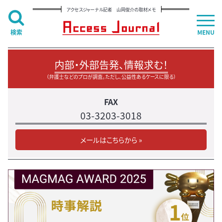
アクセスジャーナル記者 山岡俊介の取材メモ
検索
MENU
内部・外部告発、情報求む！
（弁護士などのプロが調査。ただし、公益性あるケースに限る）
FAX
03-3203-3018
メールはこちらから »