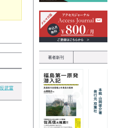
著者新刊
た反武富