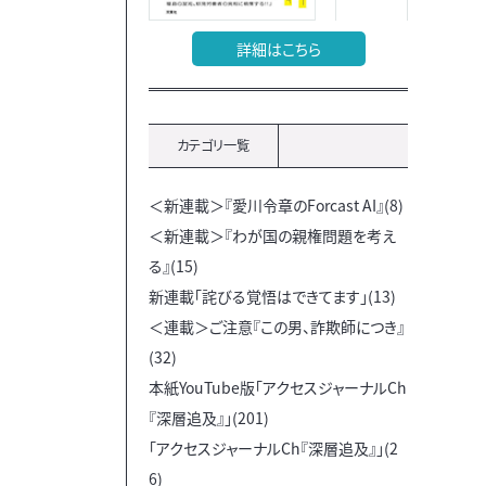
詳細はこちら
カテゴリ一覧
＜新連載＞『愛川令章のForcast AI』(8)
＜新連載＞『わが国の親権問題を考え
る』(15)
新連載「詫びる覚悟はできてます」(13)
＜連載＞ご注意『この男、詐欺師につき』
(32)
本紙YouTube版「アクセスジャーナルCh
『深層追及』」(201)
「アクセスジャーナルCh『深層追及』」(2
6)