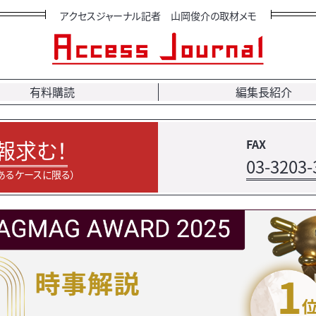
アクセスジャーナル記者 山岡俊介の取材メモ
有料購読
編集長紹介
報求む！
FAX
03-3203-
あるケースに限る）