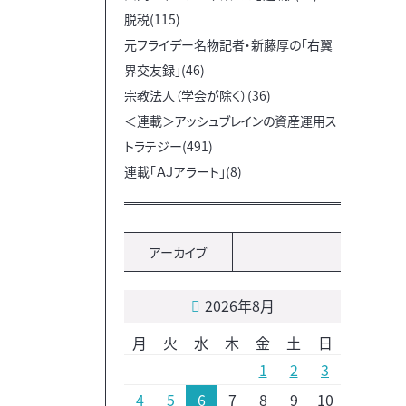
脱税(115)
元フライデー名物記者・新藤厚の「右翼
界交友録」(46)
宗教法人（学会が除く）(36)
＜連載＞アッシュブレインの資産運用ス
トラテジー(491)
連載「ＡＪアラート」(8)
アーカイブ
2026年8月
月
火
水
木
金
土
日
1
2
3
4
5
6
7
8
9
10