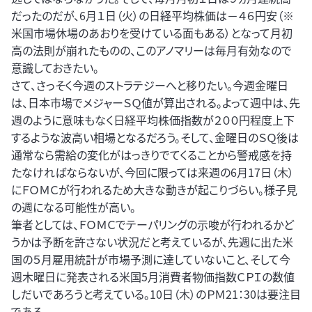
だったのだが、6月１日（火）の日経平均株価は－４６円安（※
米国市場休場のあおりを受けている面もある）となって月初
高の法則が崩れたものの、このアノマリーは毎月有効なので
意識しておきたい。
さて、さっそく今週のストラテジーへと移りたい。今週金曜日
は、日本市場でメジャーＳＱ値が算出される。よって週中は、先
週のように意味もなく日経平均株価指数が２００円程度上下
するような波高い相場となるだろう。そして、金曜日のＳＱ後は
通常なら需給の変化がはっきりでてくることから警戒感を持
たなければならないが、今回に限っては来週の6月17日（木）
にＦＯＭＣが行われるため大きな動きが起こりづらい。様子見
の週になる可能性が高い。
筆者としては、ＦＯＭＣでテーパリングの示唆が行われるかど
うかは予断を許さない状況だと考えているが、先週に出た米
国の５月雇用統計が市場予測に達していないこと、そして今
週木曜日に発表される米国5月消費者物価指数ＣＰＩの数値
しだいであろうと考えている。10日（木）のＰＭ21：30は要注目
である。