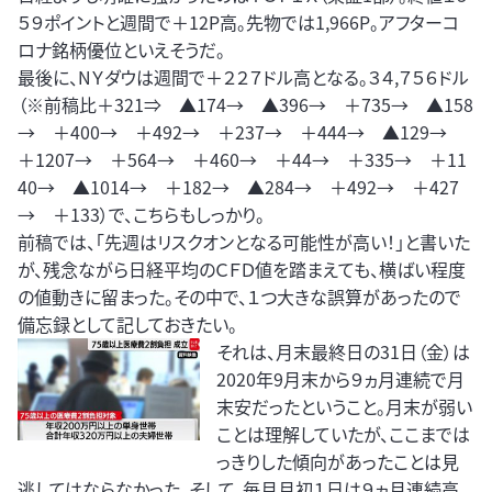
５９ポイントと週間で＋12P高。先物では1,966P。アフターコ
ロナ銘柄優位といえそうだ。
最後に、NＹダウは週間で＋２２７ドル高となる。３４,７５６ドル
（※前稿比＋321⇒ ▲174→ ▲396→ ＋735→ ▲158
→ ＋400→ ＋492→ ＋237→ ＋444→ ▲129→
＋1207→ ＋564→ ＋460→ ＋44→ ＋335→ ＋11
40→ ▲1014→ ＋182→ ▲284→ ＋492→ ＋427
→ ＋133）で、こちらもしっかり。
前稿では、「先週はリスクオンとなる可能性が高い！」と書いた
が、残念ながら日経平均のＣＦＤ値を踏まえても、横ばい程度
の値動きに留まった。その中で、１つ大きな誤算があったので
備忘録として記しておきたい。
それは、月末最終日の31日（金）は
2020年9月末から９ヵ月連続で月
末安だったということ。月末が弱い
ことは理解していたが、ここまでは
っきりした傾向があったことは見
逃してはならなかった。そして、毎月月初１日は９ヵ月連続高