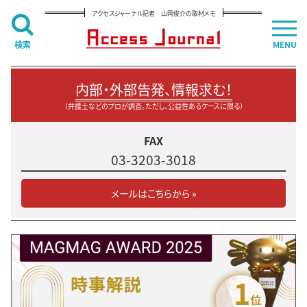
アクセスジャーナル記者 山岡俊介の取材メモ
検索
MENU
内部・外部告発、情報求む！
（弁護士などのプロが調査。ただし、公益性あるケースに限る）
FAX
03-3203-3018
メールはこちらから »