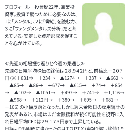
プロフィール 投資歴22年、兼業投
資家。投資で勝つために必要なのは、
1に「メンタル」、２に「需給」を読む力、
３に「ファンダメンタルズ分析」だと考
えている。安定した資産形成を促すこ
とを心がけている。
≪先週の相場振り返りと今週の見通し≫
先週の日経平均株価の終値は２８,９４２円と、前稿比－２０７
円（※＋831⇒ ＋234→ ▲1274→ ＋337→ ▲662→
▲85→ ▲86→ ＋677→ ▲615→ ＋74→ ＋854
→ ▲102→ ▲1051→ ＋497→ ＋741→ ＋1,116→
▲968→ ＋112円→ ＋380→ ＋695→ ＋681→
＋106）の小幅反落となった。しかし週末金曜日の雇用統計の
発表があると、市場はまだ金融緩和が続く可能性を視野に入
れ日経平均CFDは２９,１７３円まで上昇している。
日経よりも明確に強かったのはＴＯＰＩＸ（東証1部）。終値１９