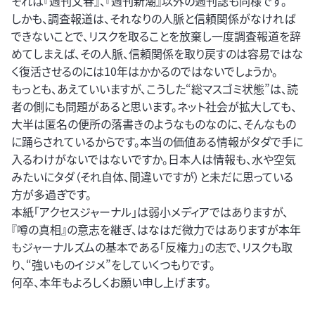
それは『週刊文春』、『週刊新潮』以外の週刊誌も同様です。
しかも、調査報道は、それなりの人脈と信頼関係がなければ
できないことで、リスクを取ることを放棄し一度調査報道を辞
めてしまえば、その人脈、信頼関係を取り戻すのは容易ではな
く復活させるのには10年はかかるのではないでしょうか。
もっとも、あえていいますが、こうした“総マスゴミ状態”は、読
者の側にも問題があると思います。ネット社会が拡大しても、
大半は匿名の便所の落書きのようなものなのに、そんなもの
に踊らされているからです。本当の価値ある情報がタダで手に
入るわけがないではないですか。日本人は情報も、水や空気
みたいにタダ（それ自体、間違いですが）と未だに思っている
方が多過ぎです。
本紙「アクセスジャーナル」は弱小メディアではありますが、
『噂の真相』の意志を継ぎ、はなはだ微力ではありますが本年
もジャーナルズムの基本である「反権力」の志で、リスクも取
り、“強いものイジメ”をしていくつもりです。
何卒、本年もよろしくお願い申し上げます。