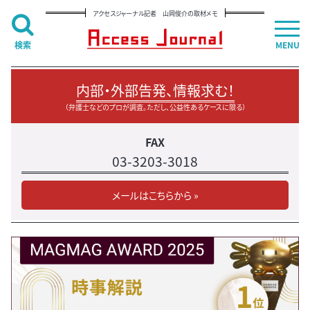
アクセスジャーナル記者 山岡俊介の取材メモ
検索
MENU
内部・外部告発、情報求む！
（弁護士などのプロが調査。ただし、公益性あるケースに限る）
FAX
03-3203-3018
メールはこちらから »