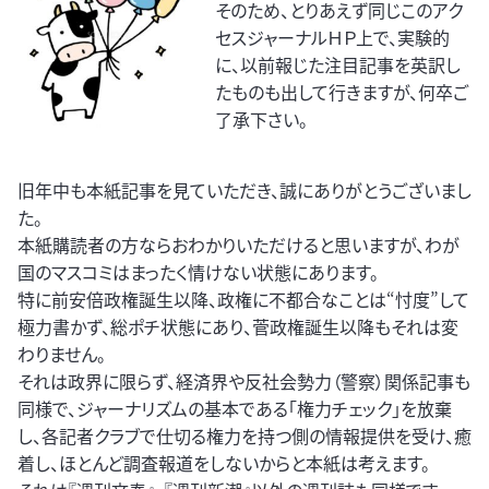
そのため、とりあえず同じこのアク
セスジャーナルＨＰ上で、実験的
に、以前報じた注目記事を英訳し
たものも出して行きますが、何卒ご
了承下さい。
旧年中も本紙記事を見ていただき、誠にありがとうございまし
た。
本紙購読者の方ならおわかりいただけると思いますが、わが
国のマスコミはまったく情けない状態にあります。
特に前安倍政権誕生以降、政権に不都合なことは“忖度”して
極力書かず、総ポチ状態にあり、菅政権誕生以降もそれは変
わりません。
それは政界に限らず、経済界や反社会勢力（警察）関係記事も
同様で、ジャーナリズムの基本である「権力チェック」を放棄
し、各記者クラブで仕切る権力を持つ側の情報提供を受け、癒
着し、ほとんど調査報道をしないからと本紙は考えます。