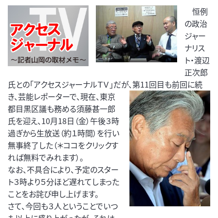
恒例
の政治
ジャー
ナリス
ト・渡辺
正次郎
氏との「アクセスジャーナルＴＶ」だが、第11回目も前回に続
き、
芸能レポーターで、現在、東京
都目黒区議も務める須藤甚一郎
氏を迎え、10月18日（金）午後３時
過ぎから生放送（約１時間）を行い
無事終了した（＊ココをクリックす
れば無料でみれます）。
なお、不具合により、予定のスター
ト３時より５分ほど遅れてしまった
ことをお詫び申し上げます。
さて、今回も３人ということでいつ