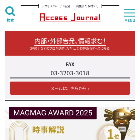
アクセスジャーナル記者 山岡俊介の取材メモ
検索
MENU
内部・外部告発、情報求む！
（弁護士などのプロが調査。ただし、公益性あるケースに限る）
FAX
03-3203-3018
メールはこちらから »