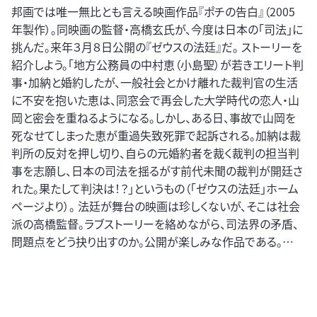
邦画では唯一無比とも言える映画作品『ポチの告白』（2005
年製作）。同映画の監督・高橋玄氏が、今度は日本の「司法」に
挑んだ。来年３月８日公開の『ゼウスの法廷』だ。 ストーリーを
紹介しよう。「地方公務員の中村恵（小島聖）が若きエリート判
事・加納と婚約したが、一般社会とかけ離れた裁判官の生活
に不安を抱いた恵は、同窓会で再会した大学時代の恋人・山
岡と密会を重ねるようになる。しかし、ある日、事故で山岡を
死なせてしまった恵が重過失致死罪で起訴される。加納は裁
判所の反対を押し切り、自らの元婚約者を裁く裁判の担当判
事を志願し、日本の司法を揺るがす前代未聞の裁判が開廷さ
れた。果たして判決は！？」というもの（「ゼウスの法廷」ホーム
ページより）。 法廷が舞台の映画は珍しくないが、そこは社会
派の高橋監督。ラブストーリーを絡めながら、司法界の矛盾、
問題点をどう抉り出すのか。公開が楽しみな作品である。…