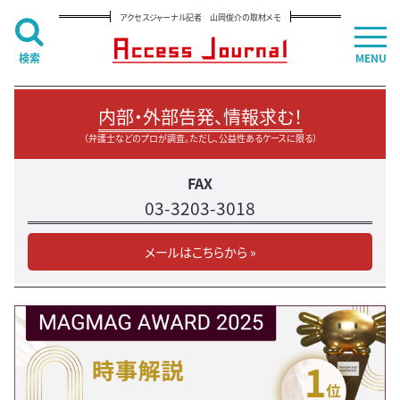
アクセスジャーナル記者 山岡俊介の取材メモ
検索
MENU
内部・外部告発、情報求む！
（弁護士などのプロが調査。ただし、公益性あるケースに限る）
FAX
03-3203-3018
メールはこちらから »