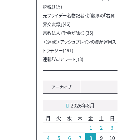
脱税(115)
元フライデー名物記者・新藤厚の「右翼
界交友録」(46)
宗教法人（学会が除く）(36)
＜連載＞アッシュブレインの資産運用ス
トラテジー(491)
連載「ＡＪアラート」(8)
アーカイブ
2026年8月
月
火
水
木
金
土
日
1
2
3
4
5
6
7
8
9
10