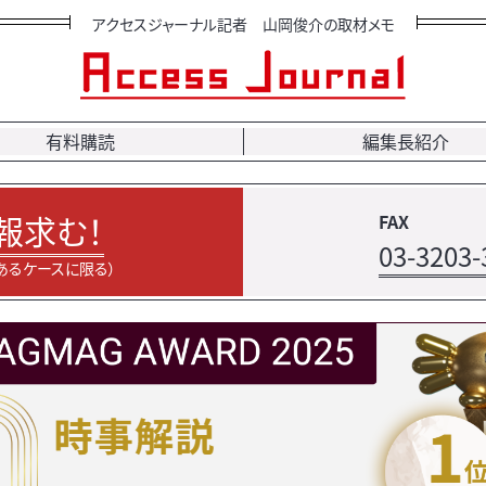
アクセスジャーナル記者 山岡俊介の取材メモ
有料購読
編集長紹介
報求む！
FAX
03-3203-
あるケースに限る）