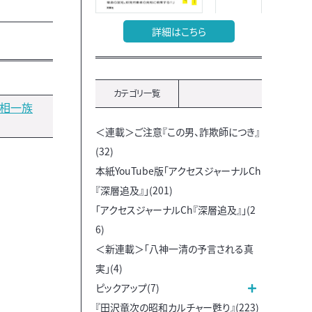
詳細はこちら
カテゴリ一覧
首相一族
＜連載＞ご注意『この男、詐欺師につき』
(32)
本紙YouTube版「アクセスジャーナルCh
『深層追及』」(201)
「アクセスジャーナルCh『深層追及』」(2
6)
＜新連載＞「八神一清の予言される真
実」(4)
ピックアップ(7)
『田沢竜次の昭和カルチャー甦り』(223)