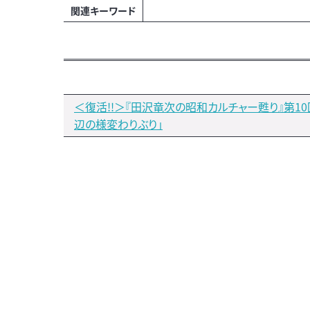
関連キーワード
＜復活!!＞『田沢竜次の昭和カルチャー甦り』第10
辺の様変わりぶり」