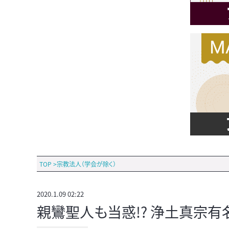
TOP
>
宗教法人（学会が除く）
2020.1.09 02:22
親鸞聖人も当惑!? 浄土真宗