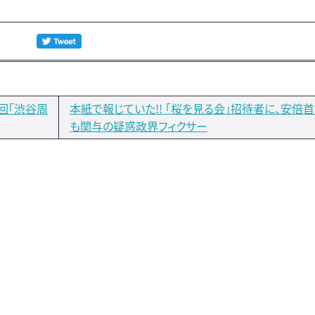
回「渋谷周
本紙で報じていた!! ｢桜を見る会」招待者に、安倍
も関与の疑惑政界フィクサー