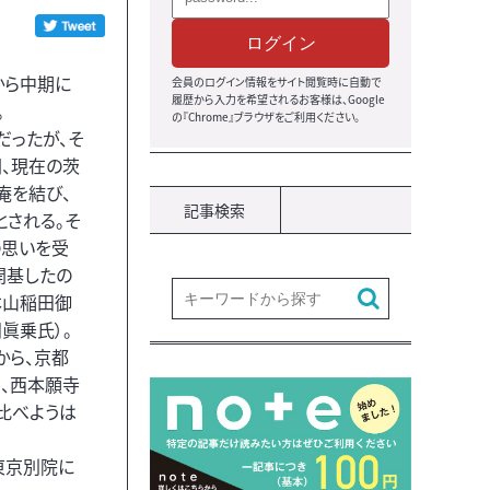
ログイン
から中期に
会員のログイン情報をサイト閲覧時に自動で
履歴から入力を希望されるお客様は、Google
。
の『Chrome』ブラウザをご利用ください。
寿だったが、そ
間、現在の茨
庵を結び、
記事検索
される。そ
の思いを受
開基したの
本山稲田御
眞乗氏）。
から、京都
、西本願寺
比べようは
東京別院に