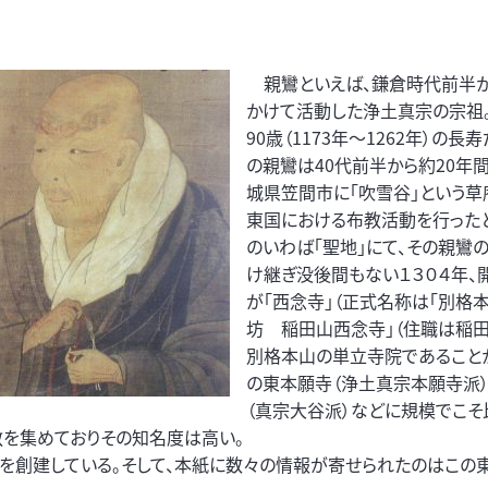
親鸞といえば、鎌倉時代前半
かけて活動した浄土真宗の宗祖
90歳（1173年～1262年）の長
の親鸞は40代前半から約20年
城県笠間市に「吹雪谷」という草
東国における布教活動を行ったと
のいわば｢聖地」にて、その親鸞
け継ぎ没後間もない１３０４年、
が「西念寺」（正式名称は「別格
坊 稲田山西念寺」（住職は稲田
別格本山の単立寺院であること
の東本願寺（浄土真宗本願寺派）
（真宗大谷派）などに規模でこそ
敬を集めておりその知名度は高い。
を創建している。そして、本紙に数々の情報が寄せられたのはこの