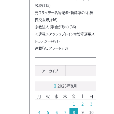
脱税(115)
元フライデー名物記者・新藤厚の「右翼
界交友録」(46)
宗教法人（学会が除く）(36)
＜連載＞アッシュブレインの資産運用ス
トラテジー(491)
連載「ＡＪアラート」(8)
アーカイブ
2026年8月
月
火
水
木
金
土
日
1
2
3
4
5
6
7
8
9
10