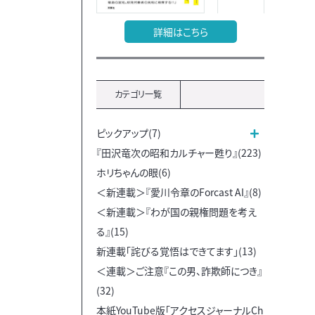
詳細はこちら
カテゴリ一覧
ピックアップ(7)
『田沢竜次の昭和カルチャー甦り』(223)
ホリちゃんの眼(6)
＜新連載＞『愛川令章のForcast AI』(8)
＜新連載＞『わが国の親権問題を考え
る』(15)
新連載「詫びる覚悟はできてます」(13)
＜連載＞ご注意『この男、詐欺師につき』
(32)
本紙YouTube版「アクセスジャーナルCh