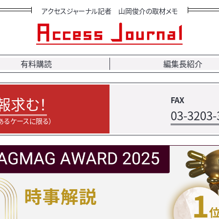
アクセスジャーナル記者 山岡俊介の取材メモ
有料購読
編集長紹介
報求む！
FAX
03-3203-
あるケースに限る）