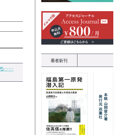
著者新刊
持ち……