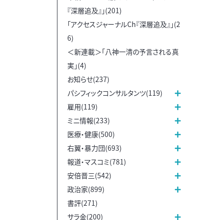
『深層追及』」(201)
「アクセスジャーナルCh『深層追及』」(2
6)
＜新連載＞「八神一清の予言される真
実」(4)
お知らせ(237)
パシフィックコンサルタンツ(119)
雇用(119)
ミニ情報(233)
医療・健康(500)
右翼・暴力団(693)
報道・マスコミ(781)
安倍晋三(542)
政治家(899)
書評(271)
サラ金(200)