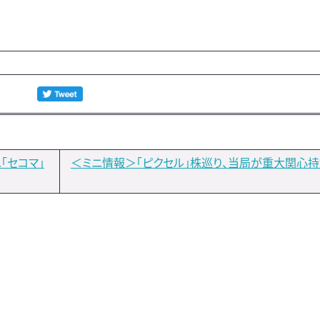
「セコマ」
＜ミニ情報＞「ピクセル」株巡り、当局が重大関心