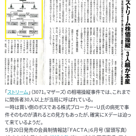
「
ストリーム
」（3071。マザーズ）の相場操縦事件では、これまで
に関係者30人以上が当局に呼ばれている。
一時は買い側のボスである株式ブローカー・Ｕ氏の病死で事
件そのものが潰れるとの見方もあったが、確実にＸデーは迫っ
て来ているようだ。
５月20日発売の会員制情報誌『ＦＡＣＴＡ』６月号（冒頭写真）