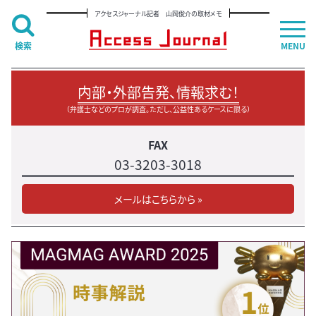
アクセスジャーナル記者 山岡俊介の取材メモ
検索
MENU
内部・外部告発、情報求む！
（弁護士などのプロが調査。ただし、公益性あるケースに限る）
FAX
03-3203-3018
メールはこちらから »