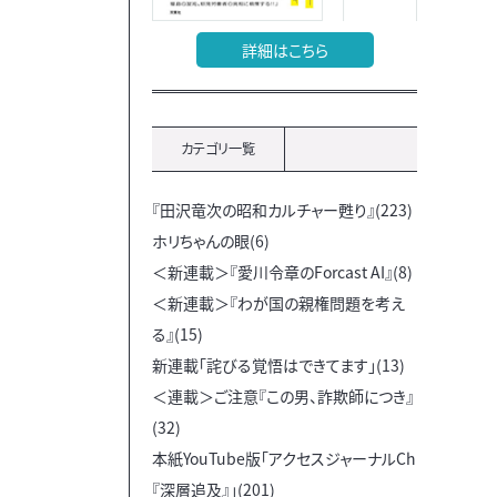
詳細はこちら
カテゴリ一覧
『田沢竜次の昭和カルチャー甦り』(223)
ホリちゃんの眼(6)
＜新連載＞『愛川令章のForcast AI』(8)
＜新連載＞『わが国の親権問題を考え
る』(15)
新連載「詫びる覚悟はできてます」(13)
＜連載＞ご注意『この男、詐欺師につき』
(32)
本紙YouTube版「アクセスジャーナルCh
『深層追及』」(201)