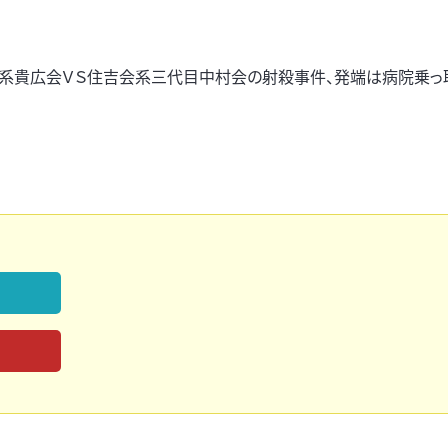
組系貴広会ＶＳ住吉会系三代目中村会の射殺事件、発端は病院乗っ