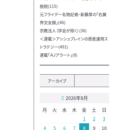
脱税(115)
元フライデー名物記者・新藤厚の「右翼
界交友録」(46)
宗教法人（学会が除く）(36)
＜連載＞アッシュブレインの資産運用ス
トラテジー(491)
連載「ＡＪアラート」(8)
アーカイブ
2026年8月
月
火
水
木
金
土
日
1
2
3
4
5
6
7
8
9
10