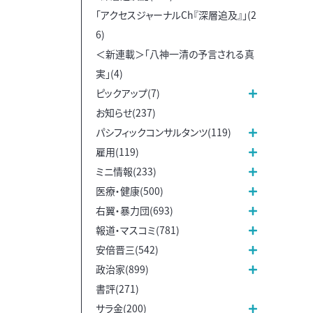
「アクセスジャーナルCh『深層追及』」(2
6)
＜新連載＞「八神一清の予言される真
実」(4)
ピックアップ(7)
お知らせ(237)
パシフィックコンサルタンツ(119)
雇用(119)
ミニ情報(233)
医療・健康(500)
右翼・暴力団(693)
報道・マスコミ(781)
安倍晋三(542)
政治家(899)
書評(271)
サラ金(200)