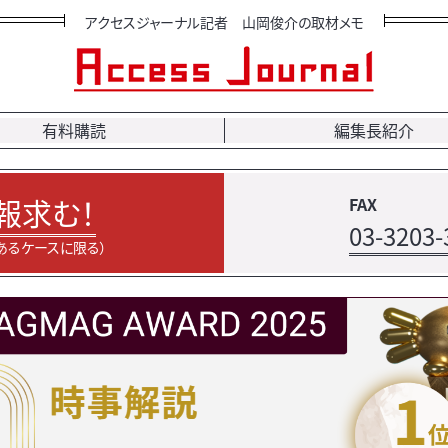
アクセスジャーナル記者 山岡俊介の取材メモ
有料購読
編集長紹介
報求む！
FAX
03-3203-
あるケースに限る）