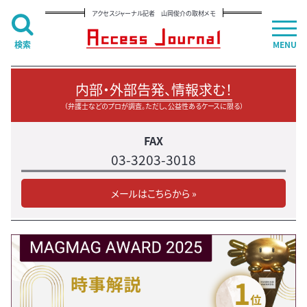
アクセスジャーナル記者 山岡俊介の取材メモ
検索
MENU
内部・外部告発、情報求む！
（弁護士などのプロが調査。ただし、公益性あるケースに限る）
FAX
03-3203-3018
メールはこちらから »