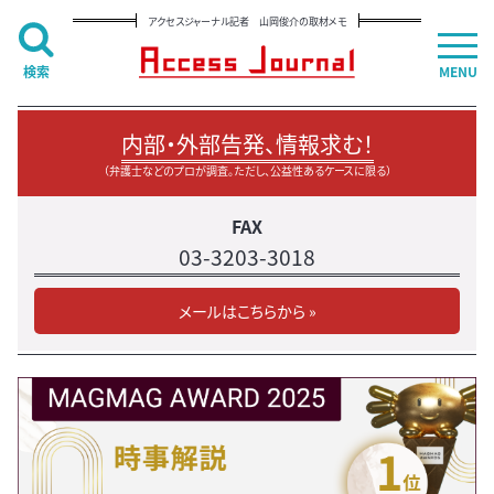
アクセスジャーナル記者 山岡俊介の取材メモ
検索
MENU
内部・外部告発、情報求む！
（弁護士などのプロが調査。ただし、公益性あるケースに限る）
FAX
03-3203-3018
メールはこちらから »