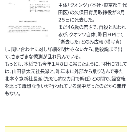
主体「クオンツ」（本社・東京都千代
田区）の久保田育男取締役が３月
２５日に死去した。
まだ４６歳の若さで、自殺と思われ
るが、クオンツ自体、昨日ＨＰにて
「逝去した」とのみ広報（横写真）
し、問い合わせに対し詳細を明かさないから、他殺説まで出
て、さまざまな憶測が乱れ飛んでいる。
もっとも、本紙でも今年１月８日に報じたように、同社に関して
は、山田恭太元社長派と、昨年末に外部から乗り込んで来た
北本幸寛新社長派（ただし約２カ月で解任）との間で、経営権
を巡って熾烈な争いが行われている渦中だったのだから無理
もない。