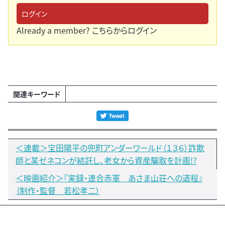
ログイン
Already a member?
こちらからログイン
関連キーワード
＜連載＞宝田陽平の兜町アンダーワールド（１３６）詐欺
師と某ゼネコンが結託し、老女から資産騙取を計画!?
＜映画紹介＞『実録・連合赤軍 あさま山荘への道程』
（制作・監督 若松孝二）