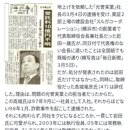
地上げを依頼した「光誉実業」社
長の３月４日の逮捕を受け、東証２
部上場の建設会社「スルガコーポ
レーション」（横浜市）の創業者で
代表取締役会長兼社長だった岩
田一雄氏が、同日付で代表権のな
い会長に退いたことは全国紙でも
既報の通り（横写真は「毎日新聞」
３月５日）。
だが、処分が発表されたのは岩田
氏だけではなかった。同時に、取締
役だった高城竜彦氏（４７）は辞任
した。理由は、問題の光誉実業との担当者だったからだ。
この高城氏は９７年９月に一社員として入社。それからほどな
い９８年１月、詐欺事件を起こして逮捕された。
それにも拘わらず、同社をクビになるどころか、一貫して岩田
氏に可愛がられ、２００３年には執行役員、０５年には常務執