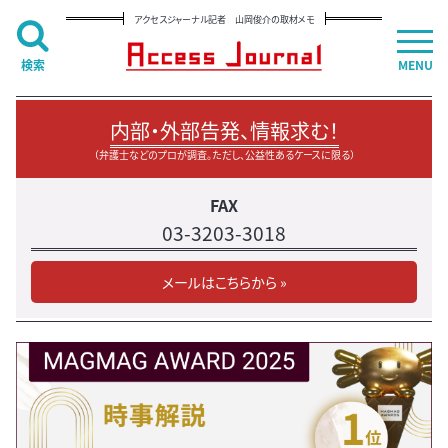
アクセスジャーナル記者 山岡俊介の取材メモ
検索
MENU
内部・外部告発、情報求む！
（弁護士などのプロが調査。ただし、公益性あるケースに限る）
FAX
03-3203-3018
メールはこちらから »