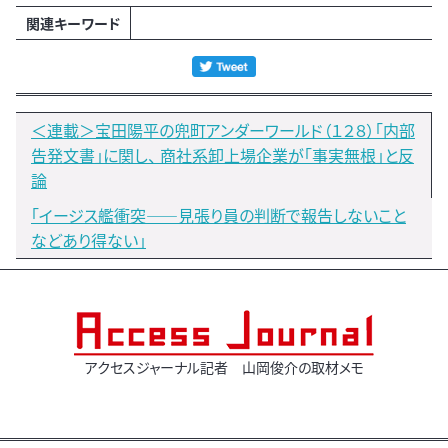
関連キーワード
＜連載＞宝田陽平の兜町アンダーワールド（１２８）「内部
告発文書」に関し、 商社系卸上場企業が「事実無根」と反
論
「イージス艦衝突――見張り員の判断で報告しないこと
などあり得ない」
アクセスジャーナル記者 山岡俊介の取材メモ