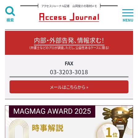
アクセスジャーナル記者 山岡俊介の取材メモ
検索
MENU
内部・外部告発、情報求む！
（弁護士などのプロが調査。ただし、公益性あるケースに限る）
FAX
03-3203-3018
メールはこちらから »