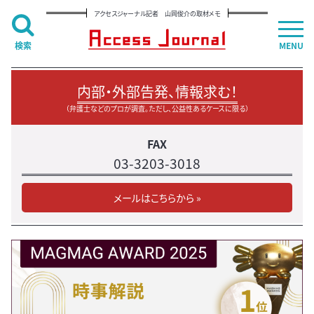
アクセスジャーナル記者 山岡俊介の取材メモ
検索
MENU
内部・外部告発、情報求む！
（弁護士などのプロが調査。ただし、公益性あるケースに限る）
FAX
03-3203-3018
メールはこちらから »