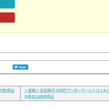
兼詐欺商法
＜連載＞宝田陽平の兜町アンダーワールド（１１４）
タ株巡る疑惑噴出