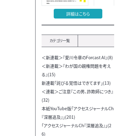
詳細はこちら
カテゴリ一覧
＜新連載＞『愛川令章のForcast AI』(8)
＜新連載＞『わが国の親権問題を考え
る』(15)
新連載「詫びる覚悟はできてます」(13)
＜連載＞ご注意『この男、詐欺師につき』
(32)
本紙YouTube版「アクセスジャーナルCh
『深層追及』」(201)
「アクセスジャーナルCh『深層追及』」(2
6)