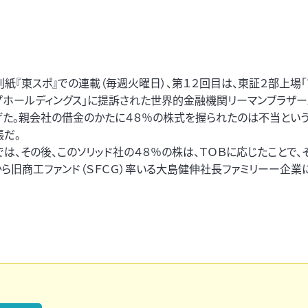
紙『東スポ』での連載（毎週火曜日）、第１２回目は、東証２部上場「
プホールディングス」に提訴された世界的金融機関リーマンブラザ
げた。親会社の借金のかたに４８％の株式を握られたのは不当という
張だ。
は、その後、このソリッド社の４８％の株は、ＴＯＢに応じたことで、
から旧商工ファンド（ＳＦＣＧ）率いる大島健伸社長ファミリーー企業