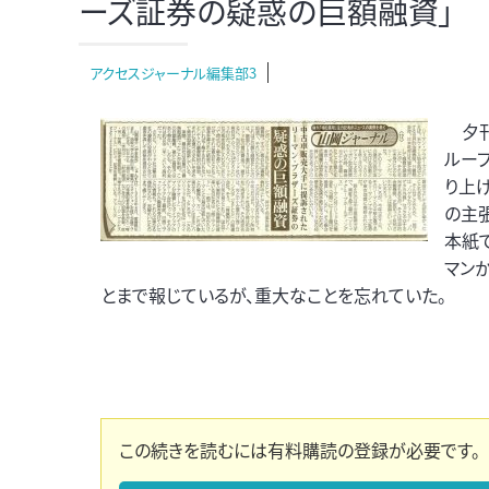
ーズ証券の疑惑の巨額融資」
アクセスジャーナル編集部3
夕刊
ルー
り上
の主
本紙で
マン
とまで報じているが、重大なことを忘れていた。
この続きを読むには有料購読の登録が必要です。