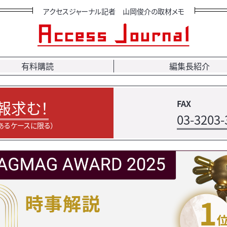
アクセスジャーナル記者 山岡俊介の取材メモ
有料購読
編集長紹介
報求む！
FAX
03-3203-
あるケースに限る）