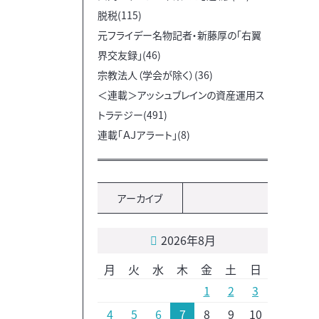
脱税(115)
元フライデー名物記者・新藤厚の「右翼
界交友録」(46)
宗教法人（学会が除く）(36)
＜連載＞アッシュブレインの資産運用ス
トラテジー(491)
連載「ＡＪアラート」(8)
アーカイブ
2026年8月
月
火
水
木
金
土
日
1
2
3
4
5
6
7
8
9
10