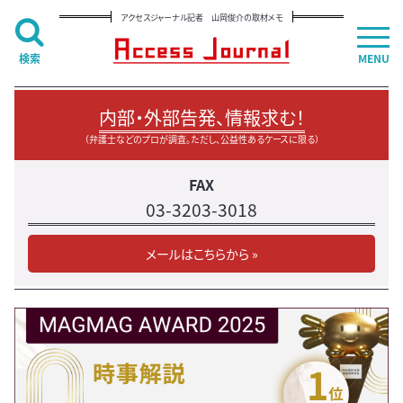
アクセスジャーナル記者 山岡俊介の取材メモ
検索
MENU
内部・外部告発、情報求む！
（弁護士などのプロが調査。ただし、公益性あるケースに限る）
FAX
03-3203-3018
メールはこちらから »