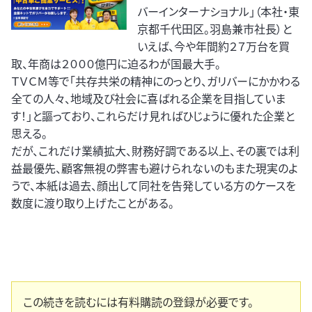
バーインターナショナル」（本社・東
京都千代田区。羽島兼市社長）と
いえば、今や年間約２７万台を買
取、年商は２０００億円に迫るわが国最大手。
ＴＶＣＭ等で「共存共栄の精神にのっとり、ガリバーにかかわる
全ての人々、地域及び社会に喜ばれる企業を目指していま
す！」と謳っており、これらだけ見ればひじょうに優れた企業と
思える。
だが、これだけ業績拡大、財務好調である以上、その裏では利
益最優先、顧客無視の弊害も避けられないのもまた現実のよ
うで、本紙は過去、顔出して同社を告発している方のケースを
数度に渡り取り上げたことがある。
この続きを読むには有料購読の登録が必要です。