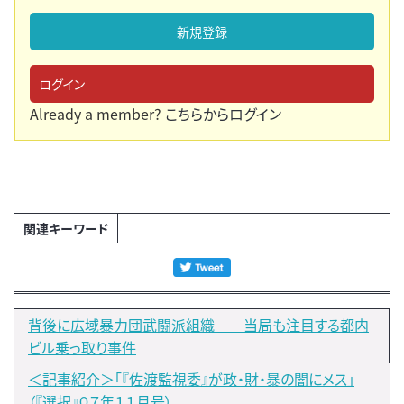
新規登録
ログイン
Already a member?
こちらからログイン
関連キーワード
背後に広域暴力団武闘派組織――当局も注目する都内
ビル乗っ取り事件
＜記事紹介＞「『佐渡監視委』が政・財・暴の闇にメス」
（『選択』０７年１１月号）