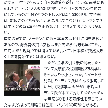
選することだけを考えて自らの政策を遂行している。前稿にも
記したが、トランプ大統領は中国叩きを自らの再選の原動力
にしているのだ。ＮＹダウの下値メドは2万5300ドル、支持率
は40％、このどちらかが明確に割れてこなければ、トランプ氏
は中国との貿易戦争を止めない！ と考えておいたほうがよ
い。
挙句の果てに、ノーテンキにも日本国内は10月に消費増税が
あるので、海外勢の買い参戦はまだ先だろう。最も早くて９月
中旬頃だと現時点では考えている。よって、日本株が突然大き
く上昇を開始するとは思えない。
ただ、金曜の引け後に発表したト
ランプ大統領の追加関税の規模は、
思ったよりも小さかった。ツイートを
見る限りトランプ氏はかなり激高して
いたし（交渉事なのだが）、市場はト
ランプ氏が中国に対してメチャメチャ
な無茶ぶりをする可能性を感じてい
たはずだ。よって月曜日は短期リバウンドの可能性がある。