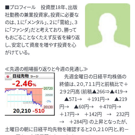
■プロフィール 投資歴18年、出版
社勤務の兼業投資家。投資に必要な
のは、１に「メンタル」、２に「需給」、３
に「ファンダ」だと考えており、勝って
もおごることなくたえず反省を繰り返
し、安定して資産を増やす投資を心
がけている。
≪先週の相場振り返りと今週の見通し≫
先週金曜日の日経平均株価の
終値は、２０,７１１円と前稿比で＋
２９２円高（前稿▲266⇒▲419→
▲571→ ＋191円→ ▲219
円→ ▲60円→ ＋470円→
＋17円→ ＋142円 → 232円
→ ＋284円）の上昇となったが、
土曜日の朝に日経平均先物を確認すると２０,２１０円と、約－