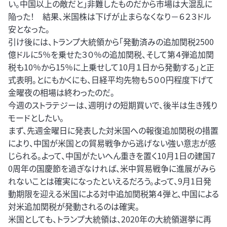
い。中国以上の敵だと」非難したものだから市場は大混乱に
陥った！ 結果、米国株は下げが止まらなくなり－６２３ドル
安となった。
引け後には、トランプ大統領から「発動済みの追加関税2500
億ドルに5％を乗せた３０％の追加関税、そして第４弾追加関
税も10％から15％に上乗せして10月１日から発動する」と正
式表明。とにもかくにも、日経平均先物も５００円程度下げて
金曜夜の相場は終わったのだ。
今週のストラテジーは、週明けの短期買いで、後半は生き残り
モードとしたい。
まず、先週金曜日に発表した対米国への報復追加関税の措置
により、中国が米国との貿易戦争から逃げない強い意志が感
じられる。よって、中国がたいへん重きを置く10月1日の建国7
0周年の国慶節を過ぎなければ、米中貿易戦争に進展がみら
れないことは確実になったといえるだろう。よって、9月1日発
動期限を迎える米国による対中追加関税第４弾と、中国による
対米追加関税が発動されるのは確実。
米国としても、トランプ大統領は、2020年の大統領選挙に再