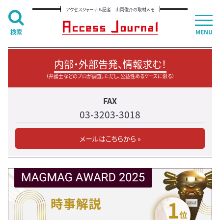
アクセスジャーナル記者 山岡俊介の取材メモ
検索
MENU
内部・外部告発、情報求む！
（弁護士などのプロが調査。ただし、公益性あるケースに限る）
FAX
03-3203-3018
メールはこちらから »