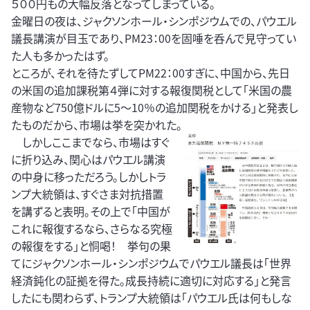
５００円もの大幅反落となってしまっている。
金曜日の夜は、ジャクソンホール・シンポジウムでの、パウエル
議長講演が目玉であり、PM23：00を固唾を呑んで見守ってい
た人も多かったはず。
ところが、それを待たずしてPM22：00すぎに、中国から、先日
の米国の追加課税第４弾に対する報復関税として「米国の農
産物など750億ドルに5～10％の追加関税をかける」と発表し
たものだから、市場は挙を突かれた。
しかしここまでなら、市場はすぐ
に折り込み、関心はパウエル講演
の中身に移っただろう。しかしトラ
ンプ大統領は、すぐさま対抗措置
を講ずると表明。その上で「中国が
これに報復するなら、さらなる究極
の報復をする」と恫喝！ 挙句の果
てにジャクソンホール・シンポジウムでパウエル議長は「世界
経済鈍化の証拠を得た。成長持続に適切に対応する」と発言
したにも関わらず、トランプ大統領は「パウエル氏は何もしな