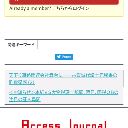
Already a member?
こちらからログイン
関連キーワード
天下り道路関連会社舞台にーー古賀誠代議士元秘書の
詐欺疑惑（２）
＜お知らせ＞本紙ＶＳ大物税理士訴訟、明日、国税ＯＢの
注目の証人尋問