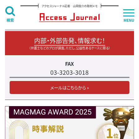
アクセスジャーナル記者 山岡俊介の取材メモ
検索
MENU
内部・外部告発、情報求む！
（弁護士などのプロが調査。ただし、公益性あるケースに限る）
FAX
03-3203-3018
メールはこちらから »