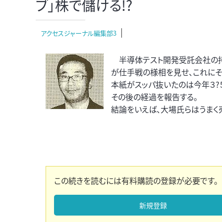
ブ」株で儲ける!?
アクセスジャーナル編集部3
半導体テスト開発受託会社の持ち株
が仕手戦の様相を見せ、これにそ
本紙がスッパ抜いたのは今年３?
その後の経過を報告する。
結論をいえば、大場氏らはうまく
この続きを読むには有料購読の登録が必要です。
新規登録