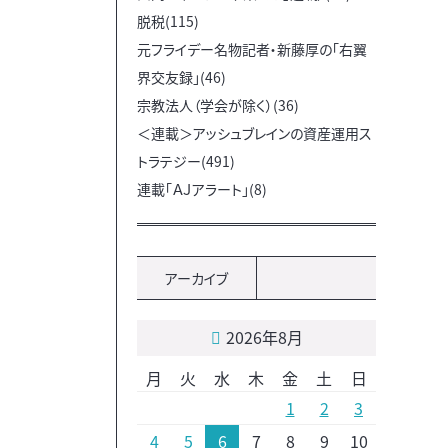
脱税(115)
元フライデー名物記者・新藤厚の「右翼
界交友録」(46)
宗教法人（学会が除く）(36)
＜連載＞アッシュブレインの資産運用ス
トラテジー(491)
連載「ＡＪアラート」(8)
アーカイブ
2026年8月
月
火
水
木
金
土
日
1
2
3
4
5
6
7
8
9
10