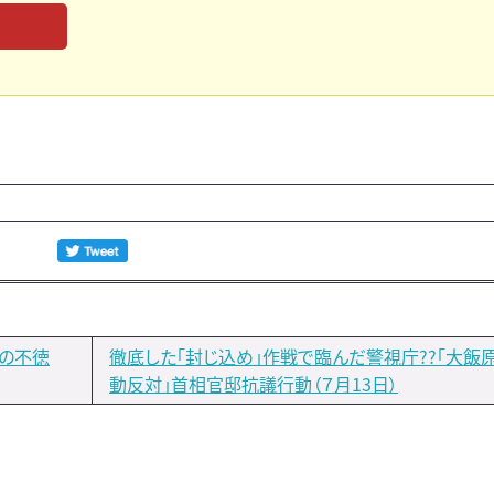
主の不徳
徹底した「封じ込め」作戦で臨んだ警視庁??「大飯
動反対」首相官邸抗議行動（７月13日）