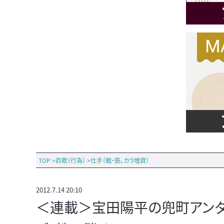
TOP
>
詐欺（行為）
>
仕手（戦・筋。カラ増資）
2012.7.14 20:10
＜連載＞宝田陽平の兜町アンダー