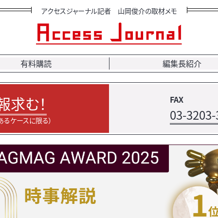
アクセスジャーナル記者 山岡俊介の取材メモ
有料購読
編集長紹介
報求む！
FAX
03-3203-
あるケースに限る）