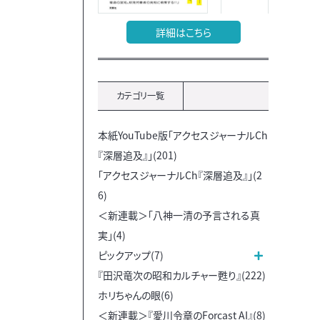
詳細はこちら
カテゴリ一覧
本紙YouTube版「アクセスジャーナルCh
『深層追及』」(201)
「アクセスジャーナルCh『深層追及』」(2
6)
＜新連載＞「八神一清の予言される真
実」(4)
ピックアップ(7)
『田沢竜次の昭和カルチャー甦り』(222)
ホリちゃんの眼(6)
＜新連載＞『愛川令章のForcast AI』(8)