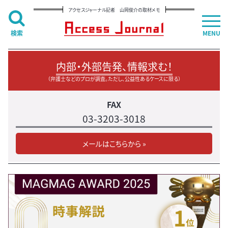
アクセスジャーナル記者 山岡俊介の取材メモ
検索
MENU
内部・外部告発、情報求む！
（弁護士などのプロが調査。ただし、公益性あるケースに限る）
FAX
03-3203-3018
メールはこちらから »