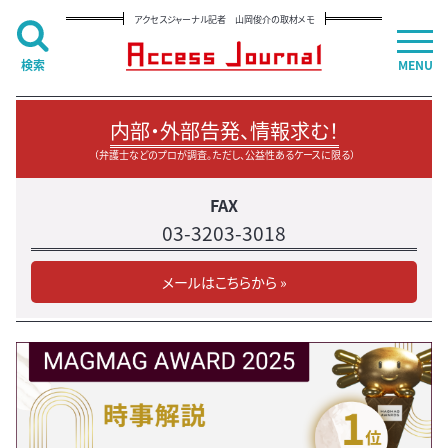
アクセスジャーナル記者 山岡俊介の取材メモ
検索
MENU
内部・外部告発、情報求む！
（弁護士などのプロが調査。ただし、公益性あるケースに限る）
FAX
03-3203-3018
メールはこちらから »