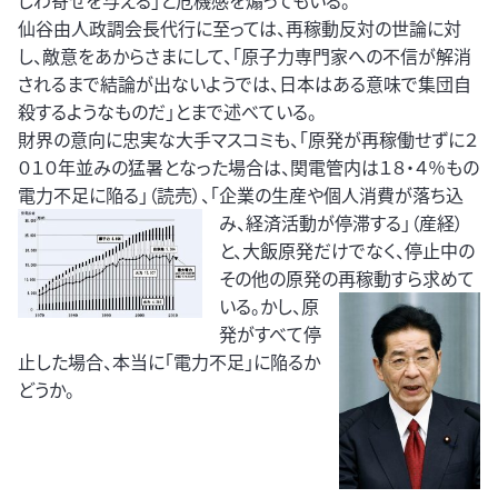
しわ寄せを与える」と危機感を煽ってもいる。
仙谷由人政調会長代行に至っては、再稼動反対の世論に対
し、敵意をあからさまにして、「原子力専門家への不信が解消
されるまで結論が出ないようでは、日本はある意味で集団自
殺するようなものだ」とまで述べている。
財界の意向に忠実な大手マスコミも、「原発が再稼働せずに２
０１０年並みの猛暑となった場合は、関電管内は１８・４％もの
電力不足に陥る」（読売）、「企業の生産や個人消
費が落ち込
み、経済活動が停滞する」（産経）
と、大飯原発だけでなく、停止中の
その他の原発の再稼動すら求めて
いる。
かし、原
発がすべて停
止した場合、本当に「電力不足」に陥るか
どうか。