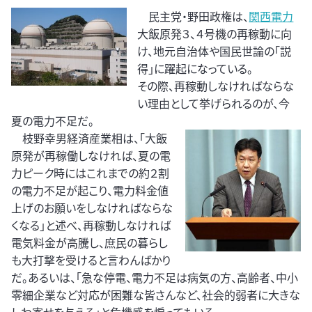
民主党・野田政権は、
関西電力
大飯原発３、４号機の再稼動に向
け、地元自治体や国民世論の「説
得」に躍起になっている。
その際、再稼動しなければならな
い理由として挙げられるのが、今
夏の電力不足だ。
枝野幸男経済産業相は、「大飯
原発が再稼働しなければ、夏の電
力ピーク時にはこれまでの約２割
の電力不足が起こり、電力料金値
上げのお願いをしなければならな
くなる」と述べ、再稼動しなければ
電気料金が高騰し、庶民の暮らし
も大打撃を受けると言わんばかり
だ。あるいは、「急な停電、電力不足は病気の方、高齢者、中小
零細企業など対応が困難な皆さんなど、社会的弱者に大きな