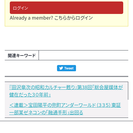
ログイン
Already a member?
こちらからログイン
関連キーワード
『田沢竜次の昭和カルチャー甦り』第38回「総会屋媒体が
健在だった３０年前」
＜連載＞宝田陽平の兜町アンダーワールド（３３５）東証
一部某ゼネコンの「融通手形」出回る