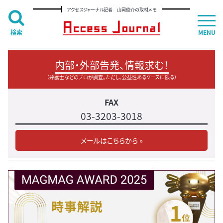
アクセスジャーナル記者 山岡俊介の取材メモ
検索
MENU
内部・外部告発、情報求む！
（弁護士などのプロが調査。ただし、公益性あるケースに限る）
FAX
03-3203-3018
メールはこちらから »