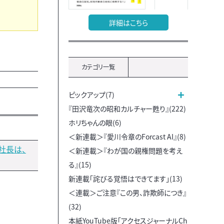
詳細はこちら
カテゴリ一覧
ピックアップ(7)
『田沢竜次の昭和カルチャー甦り』(222)
ホリちゃんの眼(6)
＜新連載＞『愛川令章のForcast AI』(8)
社長は、
＜新連載＞『わが国の親権問題を考え
る』(15)
新連載「詫びる覚悟はできてます」(13)
＜連載＞ご注意『この男、詐欺師につき』
(32)
本紙YouTube版「アクセスジャーナルCh