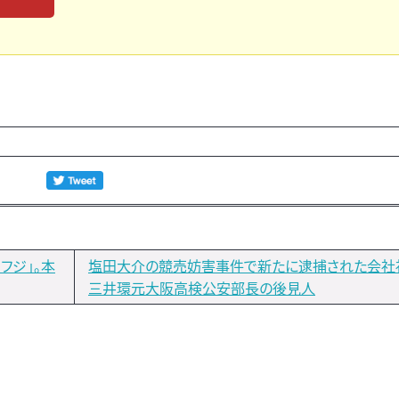
フジ」。本
塩田大介の競売妨害事件で新たに逮捕された会社
三井環元大阪高検公安部長の後見人