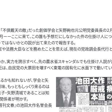
「不倶戴天の敵」だった創価学会と矢野絢也元公明党委員長の２月
カ月ーーここに来て、この誰も予想だにしなかった件の仕掛け人につ
）ではないかとの説が出て来たので報告する。
官や法務大臣などを務めたことを思えば、現在の党政調会長代行と
うか、実力を誇示すべく、先の農水省スキャンダルでも仕掛け人説が
近は、自民党の大票田を壊すべく東電の国有化に水面下で動いてい
るかも知れないが、学会と矢
味、もっともしっくり来るのは
息子・矢野清城であることは知
関係者が明かす。
『週刊文春』の池田大作名誉会長