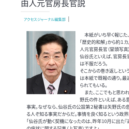
由人元官房長官説
アクセスジャーナル編集部
本紙がいち早く報じた、
「歴史的和解」から約１
人元官房長官（冒頭写真
仙谷氏といえば、官房長
は不服だろう。
そこからの巻き返しとい
は本紙で既報の通り。最
られてもいる。
また、ここでもと思われ
野氏の件といえば、ある意
事実。なぜなら、仙谷氏の公設第２秘書は矢野氏の
る人ぞ知る事実だからだ。事情を良く知るという政界
「仙谷氏が動く契機になったのは、昨年10月に出た
の病状に関する記事（上写真）ですよ」。