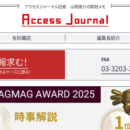
アクセスジャーナル記者 山岡俊介の取材メモ
有料購読
編集長紹介
報求む！
FAX
03-3203-
あるケースに限る）