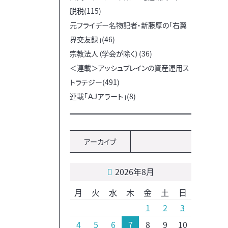
脱税(115)
元フライデー名物記者・新藤厚の「右翼
界交友録」(46)
宗教法人（学会が除く）(36)
＜連載＞アッシュブレインの資産運用ス
トラテジー(491)
連載「ＡＪアラート」(8)
アーカイブ
2026年8月
月
火
水
木
金
土
日
1
2
3
4
5
6
7
8
9
10