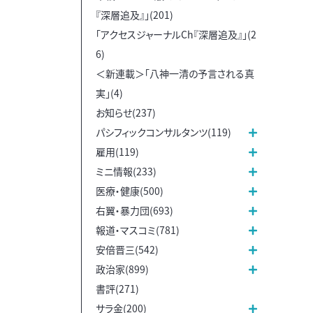
『深層追及』」(201)
「アクセスジャーナルCh『深層追及』」(2
6)
＜新連載＞「八神一清の予言される真
実」(4)
お知らせ(237)
パシフィックコンサルタンツ(119)
雇用(119)
ミニ情報(233)
医療・健康(500)
右翼・暴力団(693)
報道・マスコミ(781)
安倍晋三(542)
政治家(899)
書評(271)
サラ金(200)