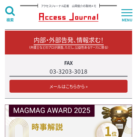
アクセスジャーナル記者 山岡俊介の取材メモ
検索
MENU
内部・外部告発、情報求む！
（弁護士などのプロが調査。ただし、公益性あるケースに限る）
FAX
03-3203-3018
メールはこちらから »