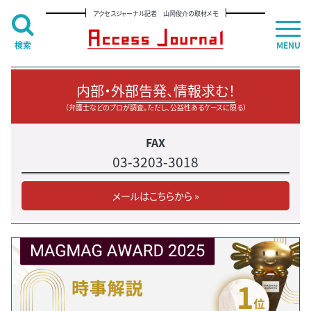
アクセスジャーナル記者 山岡俊介の取材メモ
検索
MENU
内部・外部告発、情報求む！
（弁護士などのプロが調査。ただし、公益性あるケースに限る）
FAX
03-3203-3018
メールはこちらから »