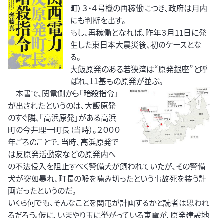
町）３・４号機の再稼働につき、政府は月内
にも判断を出す。
もし、再稼働となれば、昨年３月11日に発
生した東日本大震災後、初のケースとな
る。
大飯原発のある若狭湾は“原発銀座”と呼
ばれ、11基もの原発が並ぶ。
本書で、関電側から「暗殺指令」
が出されたというのは、大飯原発
のすぐ隣、「高浜原発」がある高浜
町の今井理一町長（当時）。２０００
年ごろのことで、当時、高浜原発で
は反原発活動家などの原発内へ
の不法侵入を阻止すべく警備犬が飼われていたが、その警備
犬が突如暴れ、町長の喉を噛み切ったという事故死を装う計
画だったというのだ。
いくら何でも、そんなことを関電が計画するかと読者は思われ
るだろう。仮に、いまやり玉に挙がっている東電が、原発建設地