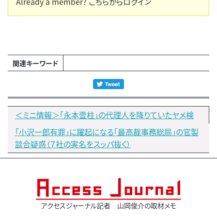
Already a member?
こちらからログイン
関連キーワード
＜ミニ情報＞「永本壹柱」の代理人を降りていたヤメ検
「小沢一郎有罪」に躍起になる「最高裁事務総局」の官製
談合疑惑（７社の実名をスッパ抜く）
アクセスジャーナル記者 山岡俊介の取材メモ