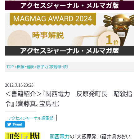
TOP
>
医療・健康
>
原子力（放射線・核）
2012.3.16 23:28
＜書籍紹介＞『関西電力 反原発町長 暗殺指
令』（齊藤真。宝島社）
アクセスジャーナル編集部
関西電力
の「大飯原発」（福井県おおい