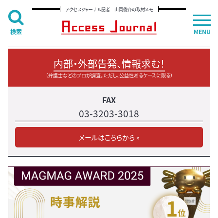
アクセスジャーナル記者 山岡俊介の取材メモ
検索
MENU
内部・外部告発、情報求む！
（弁護士などのプロが調査。ただし、公益性あるケースに限る）
FAX
03-3203-3018
メールはこちらから »