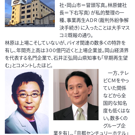
社・岡山市＝冒頭写真。林原健社
長＝下右写真）が私的整理の一
種、事業再生ＡＤＲ（裁判外紛争解
決手続き）に入ったことは大手マス
コミ既報の通り。
林原は上場こそしていないが、バイオ関連の数多くの特許を
有し、年間売上高は３００億円近くと上場企業並。岡山経済界
を代表する名門企業で、石井正弘岡山県知事も「早期再生望
む」とコメントしたほど。
一方、テレ
ビＣＭをやっ
ていた関係
などから全
国的な知名
度も低くはな
い。数多くの
グループ企
業を有し、「京都センチュリーホテル」