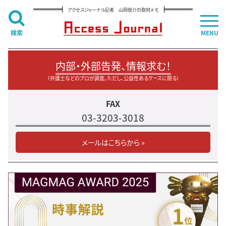
アクセスジャーナル記者 山岡俊介の取材メモ
検索
MENU
内部・外部告発、情報求む！
（弁護士などのプロが調査。ただし、公益性あるケースに限る）
FAX
03-3203-3018
メールはこちらから »