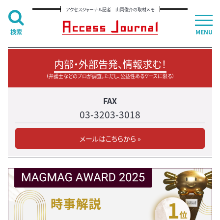
アクセスジャーナル記者 山岡俊介の取材メモ
検索
MENU
内部・外部告発、情報求む！
（弁護士などのプロが調査。ただし、公益性あるケースに限る）
FAX
03-3203-3018
メールはこちらから »