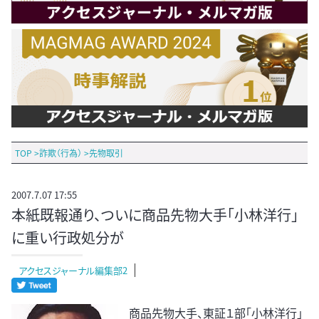
TOP
>
詐欺（行為）
>
先物取引
2007.7.07 17:55
本紙既報通り、ついに商品先物大手「小林洋行」
に重い行政処分が
アクセスジャーナル編集部2
商品先物大手、東証１部「小林洋行」