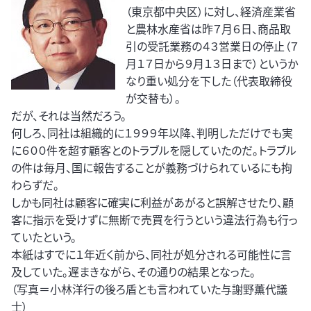
（東京都中央区）に対し、経済産業省
と農林水産省は昨７月６日、商品取
引の受託業務の４３営業日の停止（７
月１７日から９月１３日まで）というか
なり重い処分を下した（代表取締役
が交替も）。
だが、それは当然だろう。
何しろ、同社は組織的に１９９９年以降、判明しただけでも実
に６００件を超す顧客とのトラブルを隠していたのだ。トラブル
の件は毎月、国に報告することが義務づけられているにも拘
わらずだ。
しかも同社は顧客に確実に利益があがると誤解させたり、顧
客に指示を受けずに無断で売買を行うという違法行為も行っ
ていたという。
本紙はすでに１年近く前から、同社が処分される可能性に言
及していた。遅まきながら、その通りの結果となった。
（写真＝小林洋行の後ろ盾とも言われていた与謝野薫代議
士）