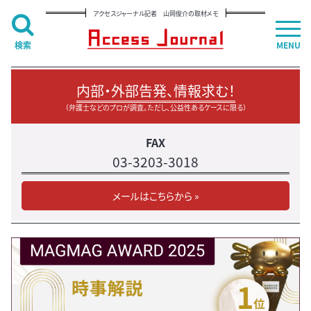
アクセスジャーナル記者 山岡俊介の取材メモ
検索
MENU
内部・外部告発、情報求む！
（弁護士などのプロが調査。ただし、公益性あるケースに限る）
FAX
03-3203-3018
メールはこちらから »