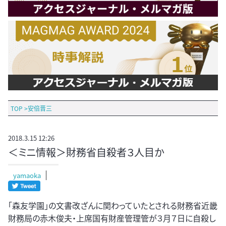
TOP
>
安倍晋三
2018.3.15 12:26
＜ミニ情報＞財務省自殺者３人目か
yamaoka
「森友学園」の文書改ざんに関わっていたとされる財務省近畿
財務局の赤木俊夫・上席国有財産管理管が３月７日に自殺し