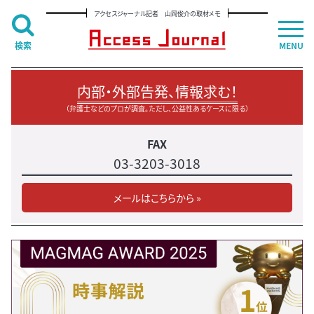
アクセスジャーナル記者 山岡俊介の取材メモ
検索
MENU
内部・外部告発、情報求む！
（弁護士などのプロが調査。ただし、公益性あるケースに限る）
FAX
03-3203-3018
メールはこちらから »