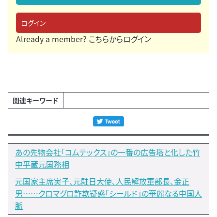
ログイン
Already a member?
こちらからログイン
関連キーワード
あの先物会社「コムテックス」の一番の広告塔と化した竹
中平蔵元国務相
元国家主席実子、元駐日大使、人民解放軍部長、金正
男……クロマグロ詐欺疑惑「シールド」の華麗なる中国人
脈