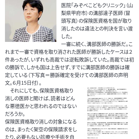
医院「みぞべこどもクリニック」（山
梨県甲府市）の溝部達子医師（冒
頭写真）の保険医資格を国が取り
消したのは違法との判決を言い渡
した。
一審に続く、溝部医師の勝訴だ。こ
れまで一審で資格を取り消された医師が勝訴したケースは２
件あったが、いずれも高裁では逆転敗訴していた。高裁では初
の勝訴で、しかも国は上告せず、すでに溝部医師の勝訴は確
定している（下写真＝勝訴確定を受けての溝部医師の声明
文。６月15日付）。
それにしても、保険医資格取り
消しの医師と聞けば、読者はどん
な悪徳医かと思われるのではない
だろうか。
保険医資格取り消しの対象になる
のは、まったく架空の保険請求をし
たり、必要もない診療や手術を自