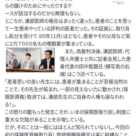
らの儲けのためにやったりするケ
ースが該当するのだから無理もない。
ところが、溝部医師の場合はまったく違った。患者のことを思っ
て一生懸命やっている評判の医者だった。その証拠に、取り消
し処分を受けて（05年11月）ほどなく、患者やその父母など実
に２万７０００名もの嘆願書が集まっている。
また、高裁判決後、溝部医師、代
理人弁護士と共に記者会見した患
者代表の田中聡顕氏（横写真の右
端）はこう述べている。
「患者思いの良い先生には、患者が集まることが至極当然の
ことで、その先生が妬まれ、一部の見えない力に動かされ（保
険医資格）取消では、溝部先生のご自身の人権も損なわれ
る！」。
この怒りの籠もった発言こそが、いまの保険医取り消し制度に
重大な欠陥があることを示唆している。
だが、そのことは一般にはほとんど知られていないし、今回の
初の保険医資格取り消し医師側勝訴確定は実に結構なこと