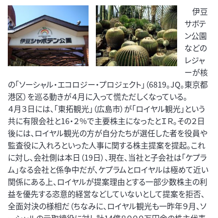
伊豆
サボテ
ン公園
などの
レジャ
ーが核
の「ソーシャル・エコロジー・プロジェクト」（6819。JQ。東京都
港区）を巡る動きが４月に入って慌ただしくなっている。
４月３日には、「東拓観光」（広島市）が「ロイヤル観光」という
共に有限会社と16・２％で主要株主になったとＩＲ。その２日
後には、ロイヤル観光の方が自分たちが選任した者を役員や
監査役に入れろといった人事に関する株主提案を提起。これ
に対し、会社側は本日（19日）、現在、当社と子会社は「ケプラ
ム」なる会社と係争中だが、ケプラムとロイヤルは極めて近い
関係にある上、ロイヤルが提案理由とする一部少数株主の利
益を優先する恣意的経営などしていないとして提案を拒否、
全面対決の様相だ（ちなみに、ロイヤル観光も一昨年９月、ソ