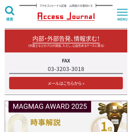
アクセスジャーナル記者 山岡俊介の取材メモ
検索
MENU
内部・外部告発、情報求む！
（弁護士などのプロが調査。ただし、公益性あるケースに限る）
FAX
03-3203-3018
メールはこちらから »