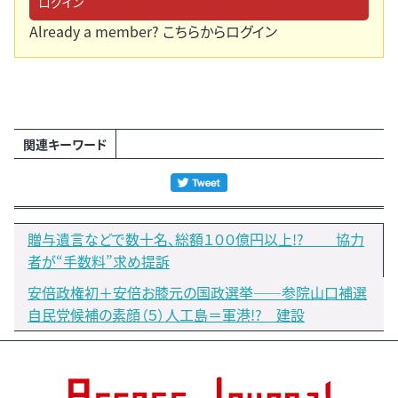
ログイン
Already a member?
こちらからログイン
関連キーワード
贈与遺言などで数十名、総額１００億円以上!? 協力
者が“手数料”求め提訴
安倍政権初＋安倍お膝元の国政選挙――参院山口補選
自民党候補の素顔（５）人工島＝軍港!? 建設