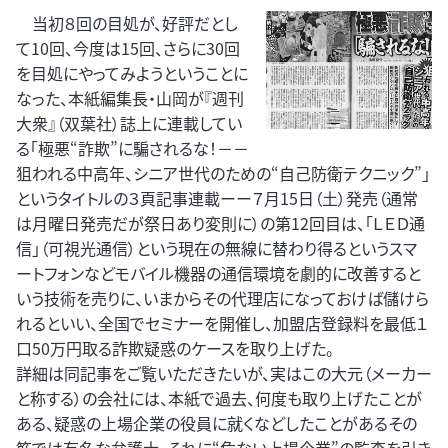
当初８回の目処が、好評だとし
て10回、今度は15回、さらに30回
を目処にやってみようということに
なった、本紙編集長・山岡が『週刊
大衆』（双葉社）誌上に連載してい
る「極悪“詐欺”に騙されるな！－－
狙われる中高年、シニア世代のための“自己防衛テクニック”」
というタイトルの３頁記事連載ーー７月15日（土）発売（通常
は月曜日発売だが祭日あり変則に）の第12回目は、「ＬＥＤ通
信」（可視光通信）という現在の無線に替わり得るというスマ
ートフォンなどモバイル機器の通信環境を劇的に改善すると
いう技術を売りに、いまからその代理店になっておけば儲けら
れるといい、全国でセミナーを開催し、加盟店登録料を最低１
口50万円取る詐欺疑惑のケースを取り上げた。
詳細は同記事をご覧いただきたいが、実はこの大元（メーカー
と称する）の会社には、本紙で過去、何度も取り上げたことが
ある、疑惑の上場企業の役員に就くなどしたことがあるその