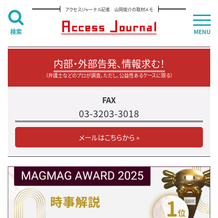
アクセスジャーナル記者 山岡俊介の取材メモ
検索
MENU
内部・外部告発、情報求む！
（弁護士などのプロが調査。ただし、公益性あるケースに限る）
FAX
03-3203-3018
メールはこちらから »