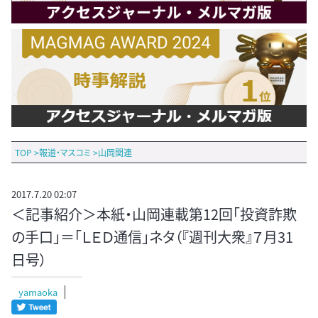
TOP
>
報道・マスコミ
>
山岡関連
2017.7.20 02:07
＜記事紹介＞本紙・山岡連載第12回「投資詐欺
の手口」＝「ＬＥＤ通信」ネタ（『週刊大衆』７月31
日号）
yamaoka