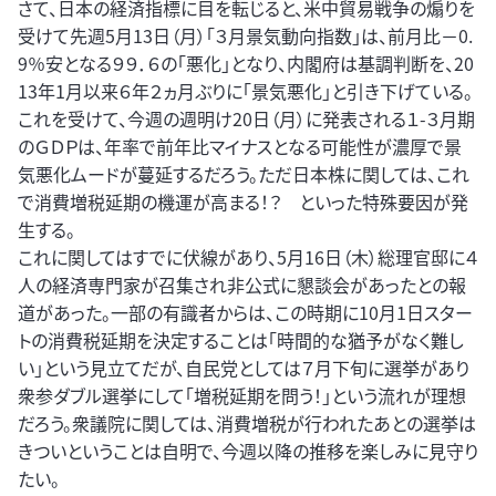
さて、日本の経済指標に目を転じると、米中貿易戦争の煽りを
受けて先週5月13日（月）「３月景気動向指数」は、前月比－0.
9％安となる９９．６の「悪化」となり、内閣府は基調判断を、20
13年1月以来６年２ヵ月ぶりに「景気悪化」と引き下げている。
これを受けて、今週の週明け20日（月）に発表される１-３月期
のＧＤＰは、年率で前年比マイナスとなる可能性が濃厚で景
気悪化ムードが蔓延するだろう。ただ日本株に関しては、これ
で消費増税延期の機運が高まる！？ といった特殊要因が発
生する。
これに関してはすでに伏線があり、5月16日（木）総理官邸に４
人の経済専門家が召集され非公式に懇談会があったとの報
道があった。一部の有識者からは、この時期に10月1日スター
トの消費税延期を決定することは「時間的な猶予がなく難し
い」という見立てだが、自民党としては７月下旬に選挙があり
衆参ダブル選挙にして「増税延期を問う！」という流れが理想
だろう。衆議院に関しては、消費増税が行われたあとの選挙は
きついということは自明で、今週以降の推移を楽しみに見守り
たい。