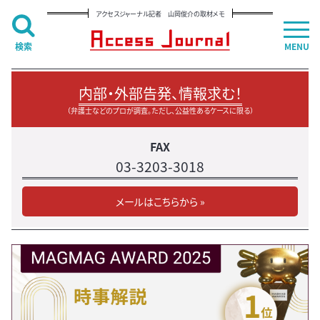
アクセスジャーナル記者 山岡俊介の取材メモ
検索
MENU
内部・外部告発、情報求む！
（弁護士などのプロが調査。ただし、公益性あるケースに限る）
FAX
03-3203-3018
メールはこちらから »