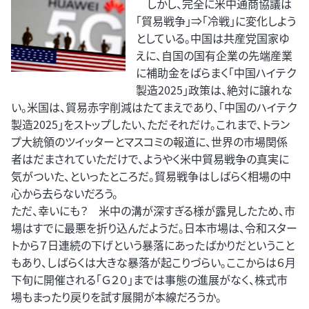
しかし、完全に米中通商協議は
「貿易戦争」⇒「冷戦」に変化しよう
としている。中国は共産党国家ゆ
えに、自国の国有企業の先端産業
に補助金をばらまく「中国ハイテク
製造2025」政策は、絶対に譲れな
い。米国は、貿易赤字削減はたてまえであり、「中国のハイテク
製造2025」をストップしたい、ただそれだけ。これまで、トラン
プ大統領のツイッターとマスコミの報道に、世界の市場関係
者はだまされていただけで、ようやく米中貿易戦争の真実に
気がついた、といったところだ。貿易戦争はしばらく相場の中
心から去らないだろう。
ただ、幸いにも？ 米中の溝が深すぎる様が露見したため、市
場はすでに最悪を折り込んだようだ。日本市場は、令和スター
トから７日連続の下げという暴落にあったばかりだということ
もあり、しばらくは大きな暴落が起こりづらい。ここからは６月
下旬に開催される「Ｇ２０」までは事態の進展がなく、株式市
場もまったり戻りを試す展開が本線だろうか。