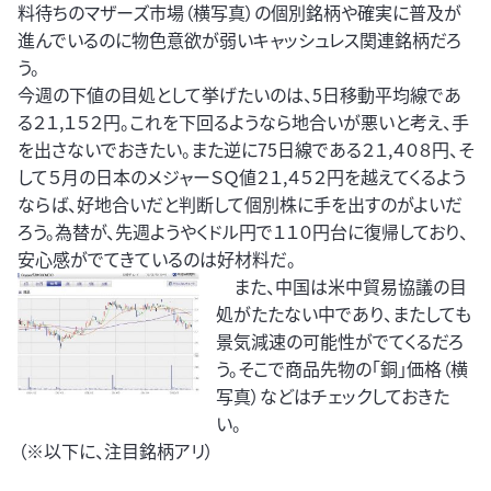
料待ちのマザーズ市場（横写真）の個別銘柄や確実に普及が
進んでいるのに物色意欲が弱いキャッシュレス関連銘柄だろ
う。
今週の下値の目処として挙げたいのは、5日移動平均線であ
る２１,１５２円。これを下回るようなら地合いが悪いと考え、手
を出さないでおきたい。また逆に75日線である２１,４０８円、そ
して５月の日本のメジャーＳＱ値２１,４５２円を越えてくるよう
ならば、好地合いだと判断して個別株に手を出すのがよいだ
ろう。為替が、先週ようやくドル円で１１０円台に復帰しており、
安心感がでてきているのは好材料だ。
また、中国は米中貿易協議の目
処がたたない中であり、またしても
景気減速の可能性がでてくるだろ
う。そこで商品先物の「銅」価格（横
写真）などはチェックしておきた
い。
（※以下に、注目銘柄アリ）