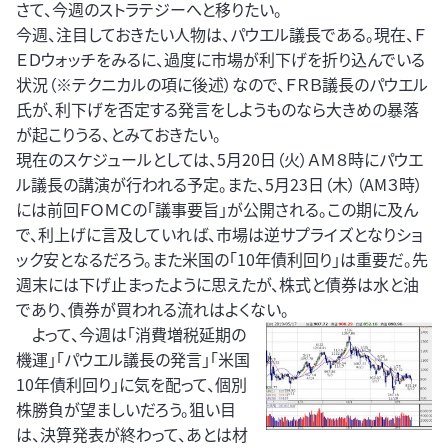
さて、今週のストラテジーへと移りたい。
今週、注目しておきたい人物は、パウエル議長である。現在、Ｆ
ＥＤウォッチをみるに、過度に市場が利下げを折り込んでいる
状況（※テクニカルの項に後述）なので、ＦＲＢ議長のパウエル
氏が、利下げを否定する発言をしようものなら大きめの暴落
が起こりうる、とみておきたい。
現在のスケジュールとしては、5月20日（火）ＡＭ８時にパウエ
ル議長の講演が行われる予定。また、5月23日（木）（AM３時）
には前回ＦＯＭＣの「議事要旨」が公開される。この期に及ん
で、利上げに言及していれば、市場は逆サプライズとなりショ
ック安となるだろう。また米国の「10年債利回り」は重要だ。先
週末には下げ止まったように思えたが、株式と債券は水と油
であり、債券が買われる流れはよくない。
よって、今週は「消費増税延期の
機運」「パウエル議長の発言」「米国
10年債利回り」に気を配って、個別
株勝負が望ましいだろう。狙い目
は、決算発表が終わって、あとは材