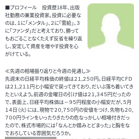
■プロフィール 投資歴18年、出版
社勤務の兼業投資家。投資に必要な
のは、１に「メンタル」、２に「需給」、３
に「ファンダ」だと考えており、勝って
もおごることなくたえず反省を繰り返
し、安定して資産を増やす投資を心
がけている。
≪先週の相場振り返りと今週の見通し≫
先週末の日経平均株価の終値は２１,２５０円。日経平均ＣＦＤ
は２１,２１１円と小幅安で戻ってきており、だいぶ落ち着いてき
たといえよう。前週の金曜日の引け値は２１,３４５円だったの
で、表面上、日経平均株価は－９５円程度の小幅安だが、５月
１４日（火）には、現物で２０,７５０円の安値をつけ、先物も２０,
７００円ラインをいったりきたりの危なっかしい相場付きだっ
たので、株式市場的には「なんとか踏みとどまった」と胸をな
でおろしている雰囲気だろうか。