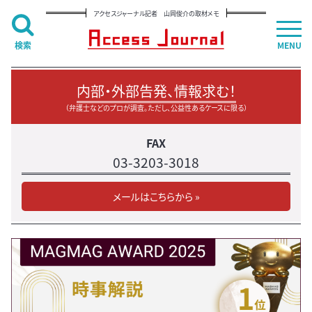
アクセスジャーナル記者 山岡俊介の取材メモ
検索
MENU
内部・外部告発、情報求む！
（弁護士などのプロが調査。ただし、公益性あるケースに限る）
FAX
03-3203-3018
メールはこちらから »