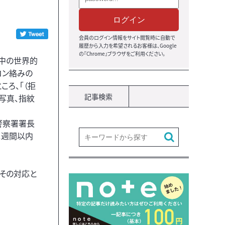
ログイン
会員のログイン情報をサイト閲覧時に自動で
履歴から入力を希望されるお客様は、Google
の『Chrome』ブラウザをご利用ください。
中の世界的
コン絡みの
ろ、「（拒
記事検索
写真、指紋
警察署署長
１週間以内
。その対応と