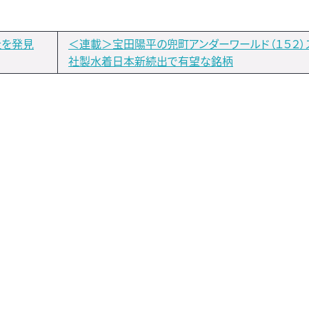
社を発見
＜連載＞宝田陽平の兜町アンダーワールド（１５２）
社製水着日本新続出で有望な銘柄