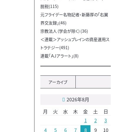
脱税(115)
元フライデー名物記者・新藤厚の「右翼
界交友録」(46)
宗教法人（学会が除く）(36)
＜連載＞アッシュブレインの資産運用ス
トラテジー(491)
連載「ＡＪアラート」(8)
アーカイブ
2026年8月
月
火
水
木
金
土
日
1
2
3
4
5
6
7
8
9
10