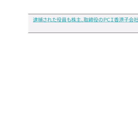
逮捕された役員も株主、取締役のＰＣＩ香港子会