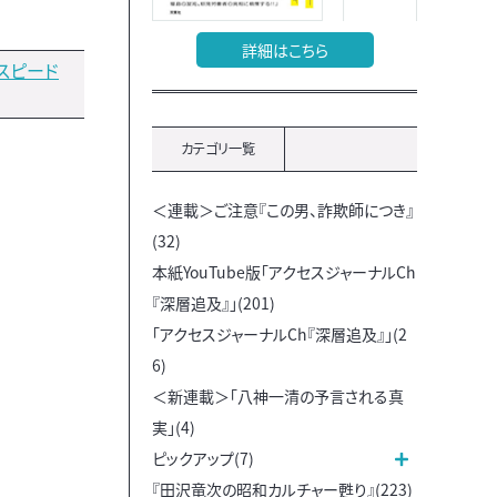
詳細はこちら
スピード
カテゴリ一覧
＜連載＞ご注意『この男、詐欺師につき』
(32)
本紙YouTube版「アクセスジャーナルCh
『深層追及』」(201)
「アクセスジャーナルCh『深層追及』」(2
6)
＜新連載＞「八神一清の予言される真
実」(4)
ピックアップ(7)
『田沢竜次の昭和カルチャー甦り』(223)