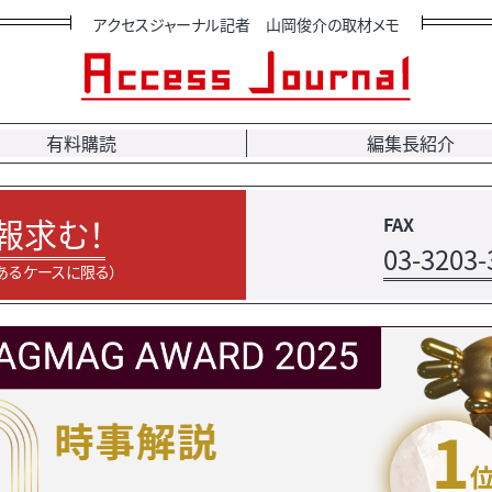
アクセスジャーナル記者 山岡俊介の取材メモ
有料購読
編集長紹介
報求む！
FAX
03-3203-
あるケースに限る）