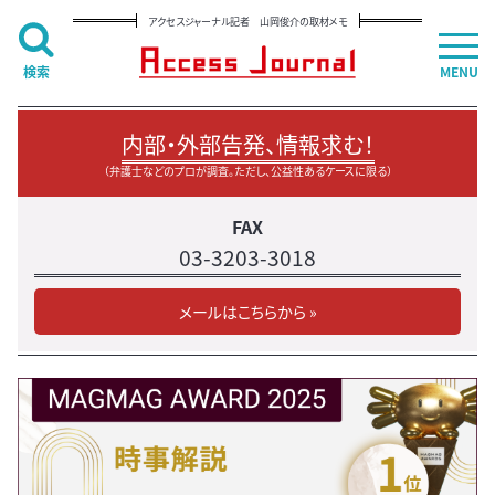
アクセスジャーナル記者 山岡俊介の取材メモ
検索
MENU
内部・外部告発、情報求む！
（弁護士などのプロが調査。ただし、公益性あるケースに限る）
FAX
03-3203-3018
メールはこちらから »