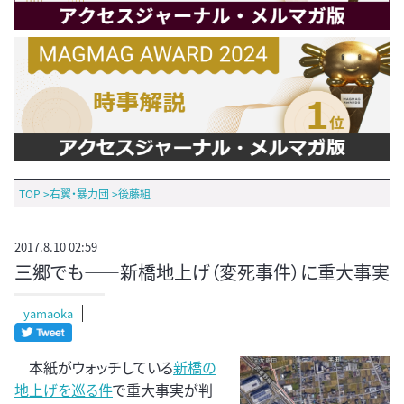
TOP
>
右翼・暴力団
>
後藤組
2017.8.10 02:59
三郷でも――新橋地上げ（変死事件）に重大事実
yamaoka
本紙がウォッチしている
新橋の
地上げを巡る件
で重大事実が判