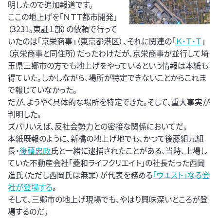
明したので追加報道です。
ここの地上げを「ＮＴＴ都市開発」
（3231。東証１部）の依頼で行って
いたのは「京栄商事」（東京都港区）、それに関連の「
Ｋ・Ｔ・Ｔ
」
（京栄商事と同住所）だったわけだが、京栄商事が並行して埼
玉県三郷市の方でも地上げをやっているという情報は本紙も
得ていた。しかしながら、場所が特定できないことからこれま
で報じていなかった。
だが、ようやく具体的な場所を特定できた。そして、重大事実が
判明した。
ズバリいえば、反社会勢力との密接な関係においてだ。
本紙既報のように、新橋の地上げ地でも、かつて後藤組元組
長・
後藤忠政
氏と一緒に逮捕されたことがある、当時、上場し
ていた不動産会社「菱和ライフクリエイト」の社長だった西岡
進氏（ただし西岡氏は無罪）が代表を務める
「ウエスト」なる会
社が登場する
。
そして、三郷市の地上げ現場でも、やはり興味深いところが登
場するのだ。