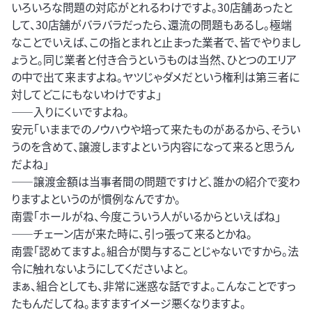
いろいろな問題の対応がとれるわけですよ。30店舗あったと
して、30店舗がバラバラだったら、還流の問題もあるし。極端
なことでいえば、この指とまれと止まった業者で、皆でやりまし
ょうと。同じ業者と付き合うというものは当然、ひとつのエリア
の中で出て来ますよね。ヤツじゃダメだという権利は第三者に
対してどこにもないわけですよ」
――入りにくいですよね。
安元「いままでのノウハウや培って来たものがあるから、そうい
うのを含めて、譲渡しますよという内容になって来ると思うん
だよね」
――譲渡金額は当事者間の問題ですけど、誰かの紹介で変わ
りますよというのが慣例なんですか。
南雲「ホールがね、今度こういう人がいるからといえばね」
――チェーン店が来た時に、引っ張って来るとかね。
南雲「認めてますよ。組合が関与することじゃないですから。法
令に触れないようにしてくださいよと。
まぁ、組合としても、非常に迷惑な話ですよ。こんなことですっ
たもんだしてね。ますますイメージ悪くなりますよ。