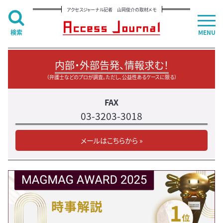
アクセスジャーナル記者 山岡俊介の取材メモ
検索
MENU
内部・外部告発、情報求む！
（弁護士などのプロが調査。ただし、公益性あるケースに限る）
FAX
03-3203-3018
メールはこちらから »