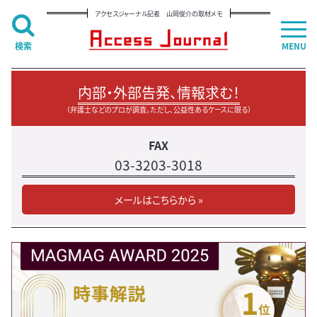
アクセスジャーナル記者 山岡俊介の取材メモ
検索
MENU
内部・外部告発、情報求む！
（弁護士などのプロが調査。ただし、公益性あるケースに限る）
FAX
03-3203-3018
メールはこちらから »