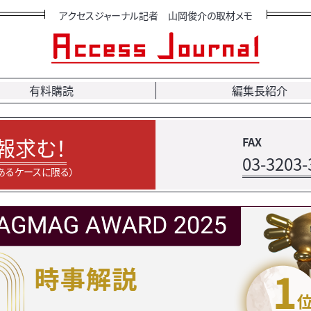
アクセスジャーナル記者 山岡俊介の取材メモ
有料購読
編集長紹介
報求む！
FAX
03-3203-
あるケースに限る）