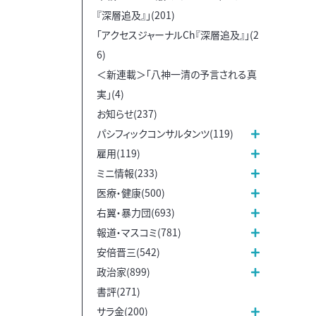
『深層追及』」(201)
「アクセスジャーナルCh『深層追及』」(2
6)
＜新連載＞「八神一清の予言される真
実」(4)
お知らせ(237)
パシフィックコンサルタンツ(119)
雇用(119)
ミニ情報(233)
医療・健康(500)
右翼・暴力団(693)
報道・マスコミ(781)
安倍晋三(542)
政治家(899)
書評(271)
サラ金(200)