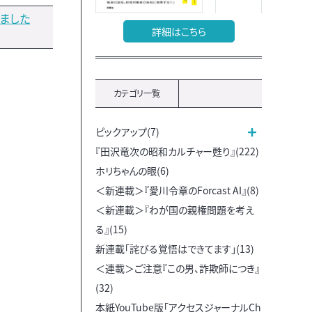
ました
詳細はこちら
カテゴリ一覧
ピックアップ(7)
『田沢竜次の昭和カルチャー甦り』(222)
ホリちゃんの眼(6)
＜新連載＞『愛川令章のForcast AI』(8)
＜新連載＞『わが国の親権問題を考え
る』(15)
新連載「詫びる覚悟はできてます」(13)
＜連載＞ご注意『この男、詐欺師につき』
(32)
本紙YouTube版「アクセスジャーナルCh