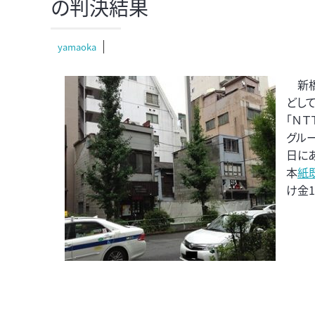
の判決結果
yamaoka
新橋
どし
「ＮＴ
グル
日に
本
紙
け金