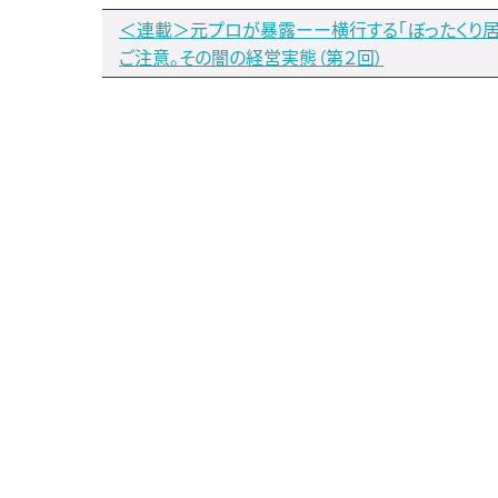
＜連載＞元プロが暴露ーー横行する「ぼったくり居
ご注意。その闇の経営実態（第２回）