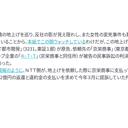
の地上げを巡り、反社の影が見え隠れし、また女性の変死事件も
ていることから、
本紙でこの間ウォッチしている
わけだが、この地上
Ｔ都市開発」（3231。東証１部）が原告、依頼先の「京栄商事」（東京
ープ企業の「
Ｋ・Ｔ・Ｔ
」（京栄商事と同住所）が被告の民事訴訟の判決
あった。
既報のように
、ＮＴＴ側が、地上げを依頼した際に京栄商事に支払っ
12億円の返還と違約金の支払いを求めて今年３月に提訴していた