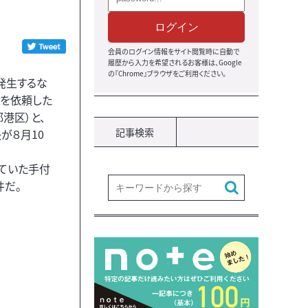
ログイン
会員のログイン情報をサイト閲覧時に自動で
履歴から入力を希望されるお客様は、Google
の『Chrome』ブラウザをご利用ください。
発生するな
げを依頼した
都港区）と、
記事検索
が８月10
ていた手付
件だ。