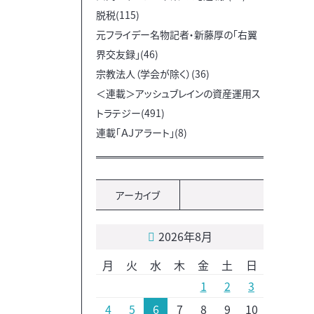
脱税(115)
元フライデー名物記者・新藤厚の「右翼
界交友録」(46)
宗教法人（学会が除く）(36)
＜連載＞アッシュブレインの資産運用ス
トラテジー(491)
連載「ＡＪアラート」(8)
アーカイブ
2026年8月
月
火
水
木
金
土
日
1
2
3
4
5
6
7
8
9
10