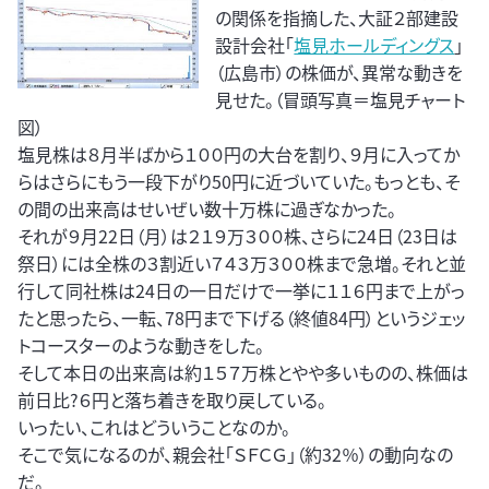
の関係を指摘した、大証２部建設
設計会社「
塩見ホールディングス
」
（広島市）の株価が、異常な動きを
見せた。（冒頭写真＝塩見チャート
図）
塩見株は８月半ばから１００円の大台を割り、９月に入ってか
らはさらにもう一段下がり50円に近づいていた。もっとも、そ
の間の出来高はせいぜい数十万株に過ぎなかった。
それが９月22日（月）は２１９万３００株、さらに24日（23日は
祭日）には全株の３割近い７４３万３００株まで急増。それと並
行して同社株は24日の一日だけで一挙に１１６円まで上がっ
たと思ったら、一転、78円まで下げる（終値84円）というジェッ
トコースターのような動きをした。
そして本日の出来高は約１５７万株とやや多いものの、株価は
前日比?６円と落ち着きを取り戻している。
いったい、これはどういうことなのか。
そこで気になるのが、親会社「ＳＦＣＧ」（約32％）の動向なの
だ。