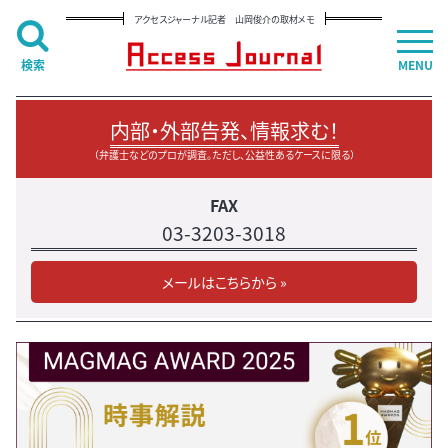
アクセスジャーナル記者 山岡俊介の取材メモ
検索
MENU
内部・外部告発、情報求む！
（弁護士などのプロが調査。ただし、公益性あるケースに限る）
FAX
03-3203-3018
メールはこちらから »