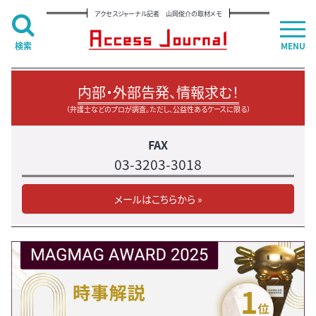
アクセスジャーナル記者 山岡俊介の取材メモ
検索
MENU
内部・外部告発、情報求む！
（弁護士などのプロが調査。ただし、公益性あるケースに限る）
FAX
03-3203-3018
メールはこちらから »