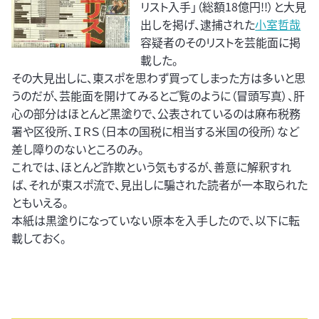
リスト入手」（総額18億円!!）と大見
出しを掲げ、逮捕された
小室哲哉
容疑者のそのリストを芸能面に掲
載した。
その大見出しに、東スポを思わず買ってしまった方は多いと思
うのだが、芸能面を開けてみるとご覧のように（冒頭写真）、肝
心の部分はほとんど黒塗りで、公表されているのは麻布税務
署や区役所、ＩＲＳ（日本の国税に相当する米国の役所）など
差し障りのないところのみ。
これでは、ほとんど詐欺という気もするが、善意に解釈すれ
ば、それが東スポ流で、見出しに騙された読者が一本取られた
ともいえる。
本紙は黒塗りになっていない原本を入手したので、以下に転
載しておく。