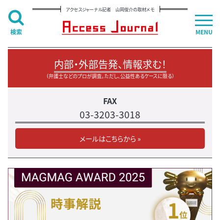
アクセスジャーナル記者 山岡俊介の取材メモ
検索
MENU
内部・外部告発、情報求む！
（弁護士などのプロが調査。ただし、公益性あるケースに限る）
FAX
03-3203-3018
メールはこちらから »