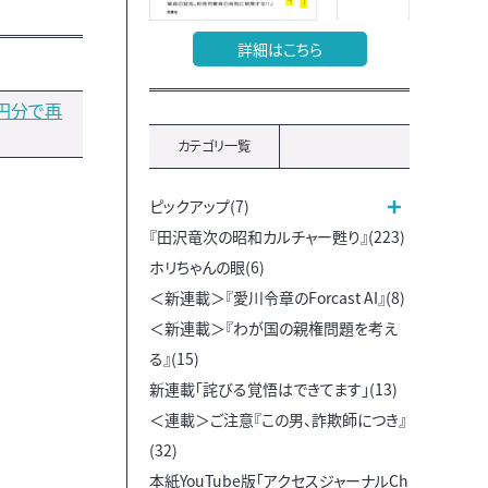
詳細はこちら
円分で再
カテゴリ一覧
ピックアップ(7)
『田沢竜次の昭和カルチャー甦り』(223)
ホリちゃんの眼(6)
＜新連載＞『愛川令章のForcast AI』(8)
＜新連載＞『わが国の親権問題を考え
る』(15)
新連載「詫びる覚悟はできてます」(13)
＜連載＞ご注意『この男、詐欺師につき』
(32)
本紙YouTube版「アクセスジャーナルCh