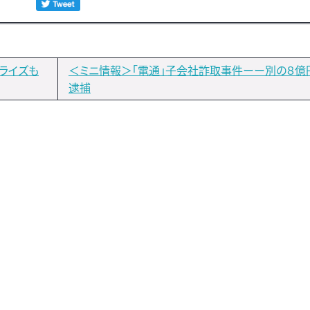
ライズも
＜ミニ情報＞「電通」子会社詐取事件ーー別の８億
逮捕