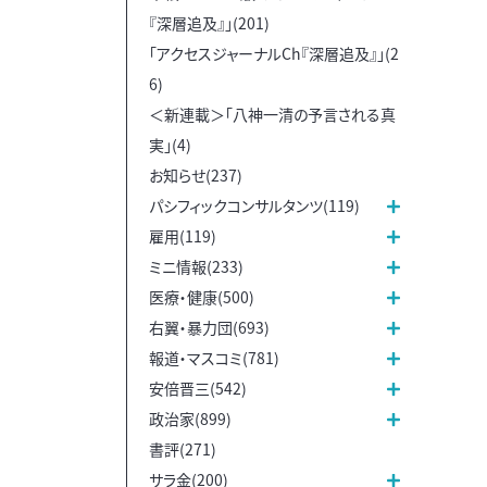
『深層追及』」(201)
「アクセスジャーナルCh『深層追及』」(2
6)
＜新連載＞「八神一清の予言される真
実」(4)
お知らせ(237)
パシフィックコンサルタンツ(119)
雇用(119)
ミニ情報(233)
医療・健康(500)
右翼・暴力団(693)
報道・マスコミ(781)
安倍晋三(542)
政治家(899)
書評(271)
サラ金(200)