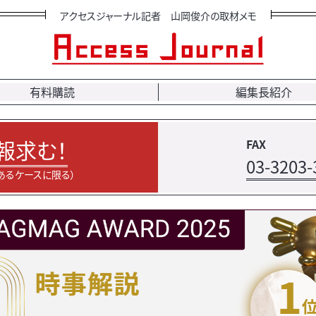
アクセスジャーナル記者 山岡俊介の取材メモ
有料購読
編集長紹介
報求む！
FAX
03-3203-
あるケースに限る）