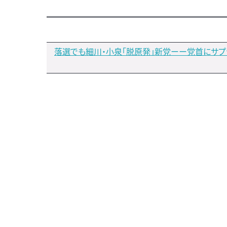
落選でも細川・小泉「脱原発」新党ーー党首にサプ