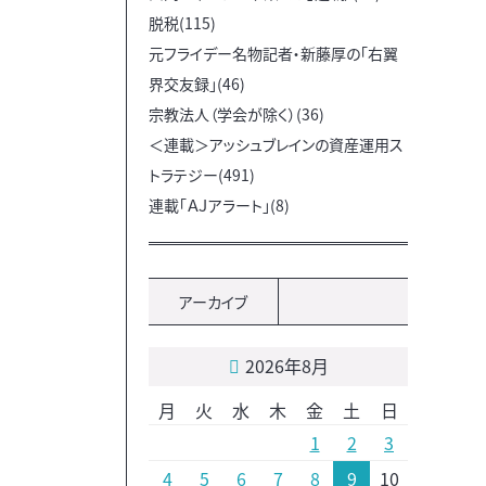
脱税(115)
元フライデー名物記者・新藤厚の「右翼
界交友録」(46)
宗教法人（学会が除く）(36)
＜連載＞アッシュブレインの資産運用ス
トラテジー(491)
連載「ＡＪアラート」(8)
アーカイブ
2026年8月
月
火
水
木
金
土
日
1
2
3
4
5
6
7
8
9
10